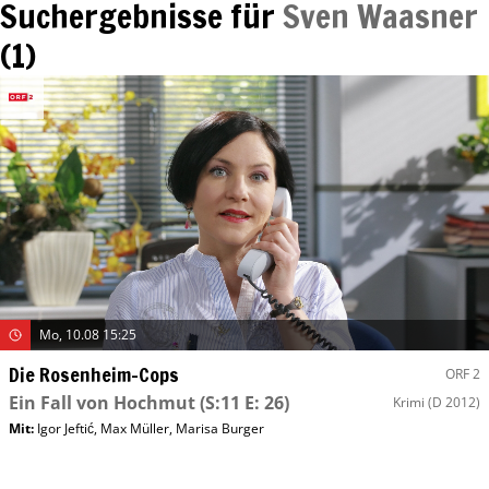
Suchergebnisse für
Sven Waasner
(
1
)
Mo, 10.08 15:25
Die Rosenheim-Cops
ORF 2
Ein Fall von Hochmut
(S:11 E: 26)
Krimi
(D 2012)
Mit
:
Igor Jeftić
,
Max Müller
,
Marisa Burger