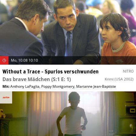
Mo, 10.08 10:10
Without a Trace – Spurlos verschwunden
NITRO
Das brave Mädchen
(S:1 E: 1)
Krimi
(USA 2002)
Mit
:
Anthony LaPaglia
,
Poppy Montgomery
,
Marianne Jean-Baptiste