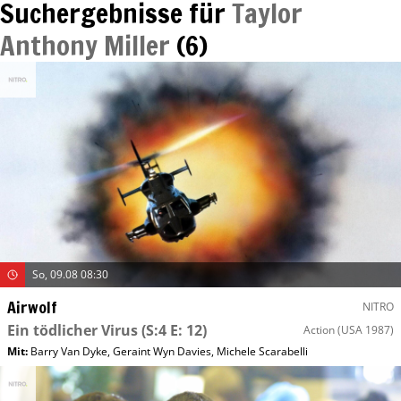
Suchergebnisse für
Taylor
Anthony Miller
(
6
)
So, 09.08 08:30
Airwolf
NITRO
Ein tödlicher Virus
(S:4 E: 12)
Action
(USA 1987)
Mit
:
Barry Van Dyke
,
Geraint Wyn Davies
,
Michele Scarabelli