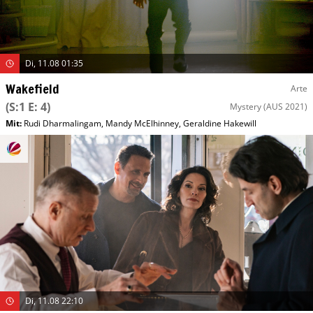
Di, 11.08 01:35
Wakefield
Arte
(S:1 E: 4)
Mystery
(AUS 2021)
Mit
:
Rudi Dharmalingam
,
Mandy McElhinney
,
Geraldine Hakewill
Di, 11.08 22:10