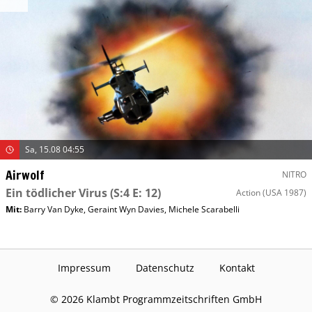
Sa, 15.08 04:55
Airwolf
NITRO
Ein tödlicher Virus
(S:4 E: 12)
Action
(USA 1987)
Mit
:
Barry Van Dyke
,
Geraint Wyn Davies
,
Michele Scarabelli
Impressum
Datenschutz
Kontakt
©
2026
Klambt Programmzeitschriften GmbH