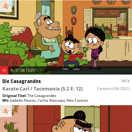
Fr, 07.08 13:25
Die Casagrandes
NICK
Karate-Carl / Tacomania
(S:2 E: 12)
Cartoon
(USA 2021)
Original Titel:
The Casagrandes
Mit
:
Izabella Alvarez
,
Carlos Alazraqui
,
Alex Cazares