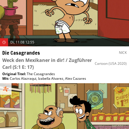
Di, 11.08 12:55
Die Casagrandes
NICK
Weck den Mexikaner in dir! / Zugführer
Cartoon
(USA 2020)
Carl
(S:1 E: 17)
Original Titel:
The Casagrandes
Mit
:
Carlos Alazraqui
,
Izabella Alvarez
,
Alex Cazares