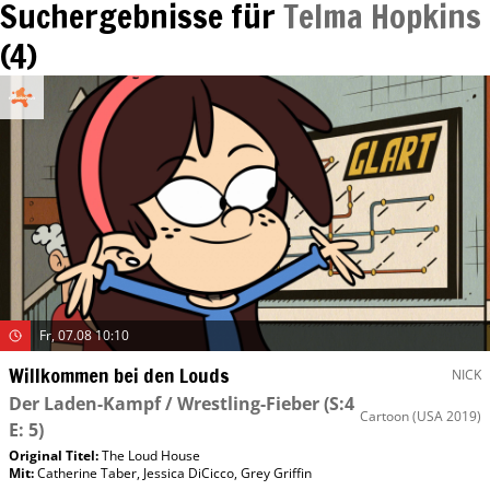
Suchergebnisse für
Telma Hopkins
(
4
)
Fr, 07.08 10:10
Willkommen bei den Louds
NICK
Der Laden-Kampf / Wrestling-Fieber
(S:4
Cartoon
(USA 2019)
E: 5)
Original Titel:
The Loud House
Mit
:
Catherine Taber
,
Jessica DiCicco
,
Grey Griffin