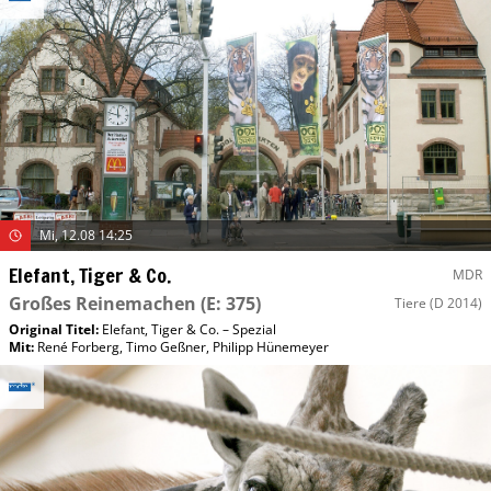
Mi, 12.08 14:25
Elefant, Tiger & Co.
MDR
Großes Reinemachen
(E: 375)
Tiere
(D 2014)
Original Titel:
Elefant, Tiger & Co. – Spezial
Mit
:
René Forberg
,
Timo Geßner
,
Philipp Hünemeyer