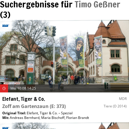
Suchergebnisse für
Timo Geßner
(
3
)
Mo, 10.08 14:25
Elefant, Tiger & Co.
MDR
Zoff am Gartenzaun
(E: 373)
Tiere
(D 2014)
Original Titel:
Elefant, Tiger & Co. – Spezial
Mit
:
Andreas Bernhard
,
Maria Bischoff
,
Florian Brandt