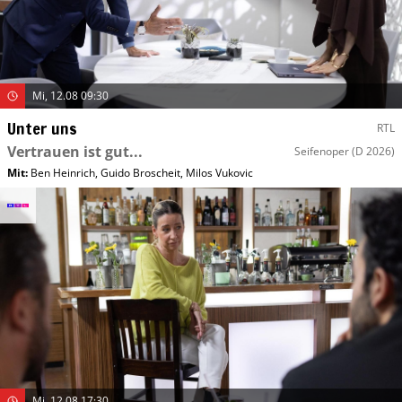
Mi, 12.08 09:30
Unter uns
RTL
Vertrauen ist gut...
Seifenoper
(D 2026)
Mit
:
Ben Heinrich
,
Guido Broscheit
,
Milos Vukovic
Mi, 12.08 17:30