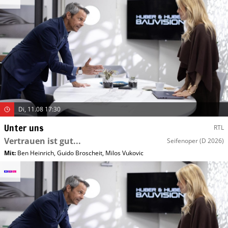
Di, 11.08 17:30
Unter uns
RTL
Vertrauen ist gut...
Seifenoper
(D 2026)
Mit
:
Ben Heinrich
,
Guido Broscheit
,
Milos Vukovic