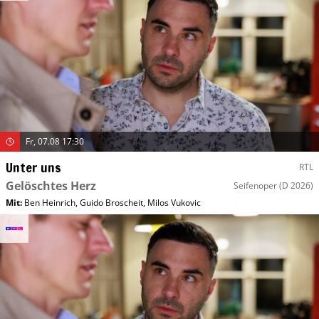
Fr, 07.08 17:30
Unter uns
RTL
Gelöschtes Herz
Seifenoper
(D 2026)
Mit
:
Ben Heinrich
,
Guido Broscheit
,
Milos Vukovic