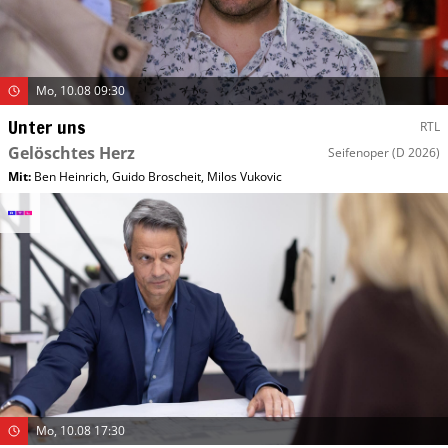
Mo, 10.08 09:30
Unter uns
RTL
Gelöschtes Herz
Seifenoper
(D 2026)
Mit
:
Ben Heinrich
,
Guido Broscheit
,
Milos Vukovic
Mo, 10.08 17:30