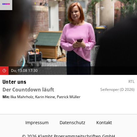
Do, 13.08 17:30
Unter uns
RTL
Der Countdown läuft
Seifenoper
(D 2026)
Mit
:
Ilka Mahrholz
,
Karin Heine
,
Patrick Müller
Impressum
Datenschutz
Kontakt
©
2026
Klambt Programmzeitschriften GmbH