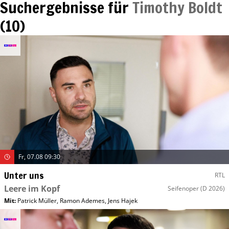
Suchergebnisse für
Timothy Boldt
(
10
)
Fr, 07.08 09:30
Unter uns
RTL
Leere im Kopf
Seifenoper
(D 2026)
Mit
:
Patrick Müller
,
Ramon Ademes
,
Jens Hajek