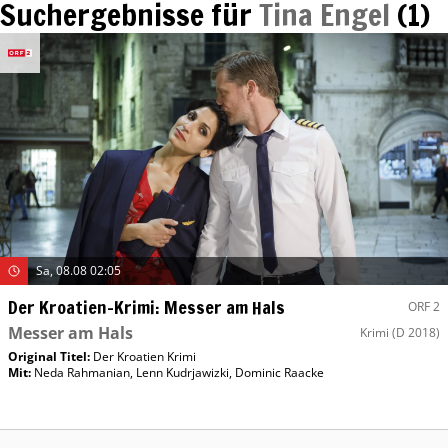
Suchergebnisse für
Tina Engel
(
1
)
Sa, 08.08 02:05
Der Kroatien-Krimi: Messer am Hals
ORF 2
Messer am Hals
Krimi
(D 2018)
Original Titel:
Der Kroatien Krimi
Mit
:
Neda Rahmanian
,
Lenn Kudrjawizki
,
Dominic Raacke