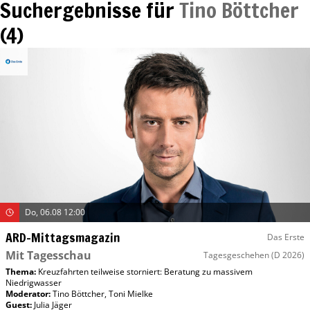
Suchergebnisse für
Tino Böttcher
(
4
)
Do, 06.08 12:00
ARD-Mittagsmagazin
Das Erste
Mit Tagesschau
Tagesgeschehen
(D 2026)
Thema:
Kreuzfahrten teilweise storniert: Beratung zu massivem
Niedrigwasser
Moderator
:
Tino Böttcher
,
Toni Mielke
Guest
:
Julia Jäger