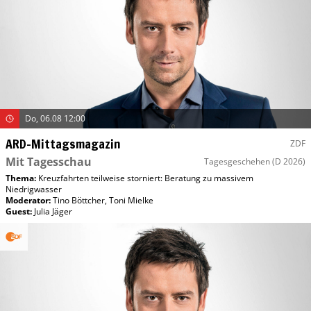
Do, 06.08 12:00
ARD-Mittagsmagazin
ZDF
Mit Tagesschau
Tagesgeschehen
(D 2026)
Thema:
Kreuzfahrten teilweise storniert: Beratung zu massivem
Niedrigwasser
Moderator
:
Tino Böttcher
,
Toni Mielke
Guest
:
Julia Jäger