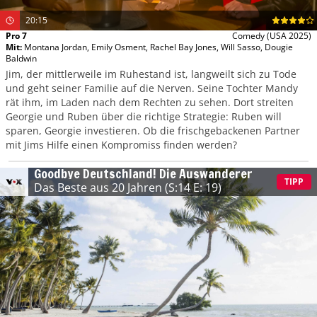
20:15
Pro 7
Comedy
(USA 2025)
Mit
:
Montana Jordan
,
Emily Osment
,
Rachel Bay Jones
,
Will Sasso
,
Dougie
Baldwin
Jim, der mittlerweile im Ruhestand ist, langweilt sich zu Tode
und geht seiner Familie auf die Nerven. Seine Tochter Mandy
rät ihm, im Laden nach dem Rechten zu sehen. Dort streiten
Georgie und Ruben über die richtige Strategie: Ruben will
sparen, Georgie investieren. Ob die frischgebackenen Partner
mit Jims Hilfe einen Kompromiss finden werden?
Goodbye Deutschland! Die Auswanderer
TIPP
Das Beste aus 20 Jahren
(S:14 E: 19)