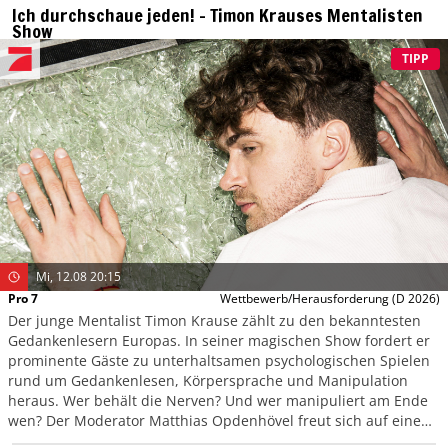
Ich durchschaue jeden! – Timon Krauses Mentalisten
Show
TIPP
Mi, 12.08 20:15
Pro 7
Wettbewerb/Herausforderung
(D 2026)
Der junge Mentalist Timon Krause zählt zu den bekanntesten
Gedankenlesern Europas. In seiner magischen Show fordert er
prominente Gäste zu unterhaltsamen psychologischen Spielen
rund um Gedankenlesen, Körpersprache und Manipulation
heraus. Wer behält die Nerven? Und wer manipuliert am Ende
wen? Der Moderator Matthias Opdenhövel freut sich auf einen
Abend voller überraschender Wendungen.