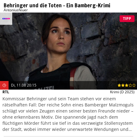
Behringer und die Toten – Ein Bamberg-Krimi
Antoniusfeuer
TIPP
Di, 11.08 20:15
RTL
Krimi
(D 2025)
Kommissar Behringer und sein Team stehen vor einem
rätselhaften Fall: Der reiche Sohn eines Bamberger Malzmoguls
schlägt vor vielen Zeugen einen seiner besten Freunde nieder –
ohne erkennbares Motiv. Die spannende Jagd nach dem
flüchtigen Mörder führt sie tief in das verzweigte Stollensystem
der Stadt, wobei immer wieder unerwartete Wendungen und
neue Geheimnisse ans Licht kommen.