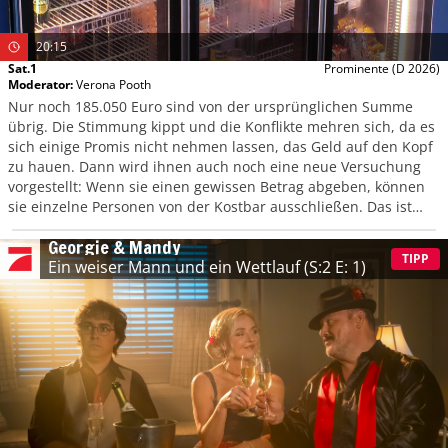
20:15
Sat.1
Prominente
(D 2026)
Moderator
:
Verona Pooth
Nur noch 185.050 Euro sind von der ursprünglichen Summe
übrig. Die Stimmung kippt und die Konflikte mehren sich, da es
sich einige Promis nicht nehmen lassen, das Geld auf den Kopf
zu hauen. Dann wird ihnen auch noch eine neue Versuchung
vorgestellt: Wenn sie einen gewissen Betrag abgeben, können
sie einzelne Personen von der Kostbar ausschließen. Das ist
eine Option, die so mancher nutzen könnte.
Georgie & Mandy
TIPP
Ein weiser Mann und ein Wettlauf
(S:2 E: 1)