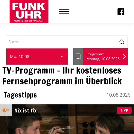
Search
Programm
Mo. 10.08.
Montag, 10.08.2026
Lesezeichen
TV-Programm - Ihr kostenloses
Fernsehprogramm im Überblick
Tagestipps
10.08.2026
Montag, 10 August
Nix ist fix
TIPP