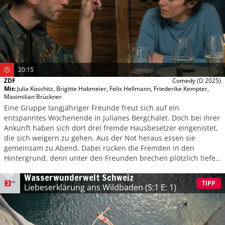
20:15
ZDF
Comedy
(D 2025)
Mit
:
Julia Koschitz
,
Brigitte Hobmeier
,
Felix Hellmann
,
Friederike Kempter
,
Maximilian Brückner
Eine Gruppe langjähriger Freunde freut sich auf ein
entspanntes Wochenende in Julianes Bergchalet. Doch bei ihrer
Ankunft haben sich dort drei fremde Hausbesetzer eingenistet,
die sich weigern zu gehen. Aus der Not heraus essen sie
gemeinsam zu Abend. Dabei rücken die Fremden in den
Hintergrund, denn unter den Freunden brechen plötzlich tiefe
Konflikte, Lügen und Lebenskrisen auf.
Wasserwunderwelt Schweiz
TIPP
Liebeserklärung ans Wildbaden
(S:1 E: 1)