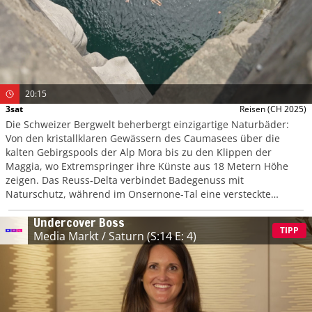
20:15
3sat
Reisen
(CH 2025)
Die Schweizer Bergwelt beherbergt einzigartige Naturbäder:
Von den kristallklaren Gewässern des Caumasees über die
kalten Gebirgspools der Alp Mora bis zu den Klippen der
Maggia, wo Extremspringer ihre Künste aus 18 Metern Höhe
zeigen. Das Reuss-Delta verbindet Badegenuss mit
Naturschutz, während im Onsernone-Tal eine versteckte
Thermalquelle zwischen uralten Kastanien sprudelt.
Undercover Boss
TIPP
Media Markt / Saturn
(S:14 E: 4)