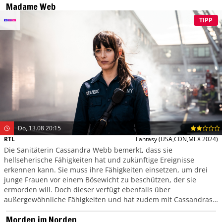
Madame Web
TIPP
Do, 13.08 20:15
RTL
Fantasy
(USA,CDN,MEX 2024)
Die Sanitäterin Cassandra Webb bemerkt, dass sie
hellseherische Fähigkeiten hat und zukünftige Ereignisse
erkennen kann. Sie muss ihre Fähigkeiten einsetzen, um drei
junge Frauen vor einem Bösewicht zu beschützen, der sie
ermorden will. Doch dieser verfügt ebenfalls über
außergewöhnliche Fähigkeiten und hat zudem mit Cassandras
Vergangenheit zu tun. Wird sie es schaffen, ihren Gegner zu
Morden im Norden
besiegen?