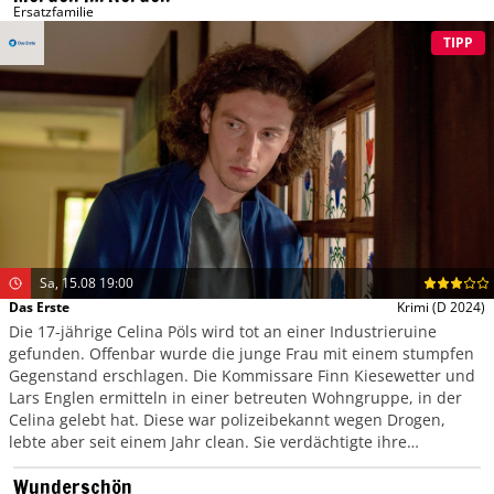
Ersatzfamilie
TIPP
Sa, 15.08 19:00
Das Erste
Krimi
(D 2024)
Die 17-jährige Celina Pöls wird tot an einer Industrieruine
gefunden. Offenbar wurde die junge Frau mit einem stumpfen
Gegenstand erschlagen. Die Kommissare Finn Kiesewetter und
Lars Englen ermitteln in einer betreuten Wohngruppe, in der
Celina gelebt hat. Diese war polizeibekannt wegen Drogen,
lebte aber seit einem Jahr clean. Sie verdächtigte ihre
Mitbewohnerin Oxana, Drogentests manipuliert zu haben.
Wunderschön