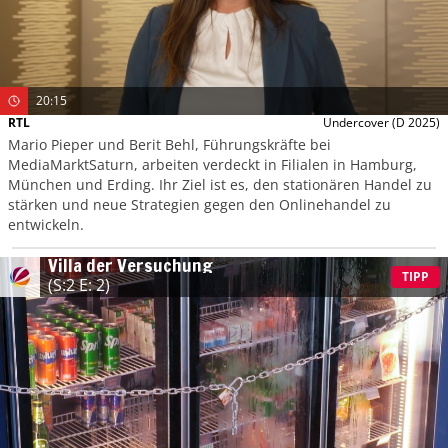
20:15
RTL
Undercover
(D 2025)
Mario Pieper und Berit Behl, Führungskräfte bei
MediaMarktSaturn, arbeiten verdeckt in Filialen in Hamburg,
München und Erding. Ihr Ziel ist es, den stationären Handel zu
stärken und neue Strategien gegen den Onlinehandel zu
entwickeln.
Villa der Versuchung
TIPP
(S:2 E: 2)