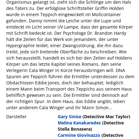
Organismus gelangt ist, zieht sich die Schlinge um den Hals
des Täters zu. Der erfolglose Schriftsteller Griffin Holden
wurde in einem Teppich eingewickelt im Müllcontainer
gefunden. Danny nimmt die Leiche unter die Lupe und
entdeckt im Licht seiner UV Lampe, dass der gesamte Körper
mit Schrift bedeckt ist. Der Psychologe Dr. Brandon Hardy
hält die Zeilen für das Werk von jemandem, der unter
Hypergraphie leidet, einer Zwangsstörung, die ihn dazu
treibt, jede sich bietende Oberfläche zu beschreiben. Wie
sich herausstellt, handelt es sich bei den Zeilen auf Holdens
Körper um das letzte Kapitel seines Romans, den seine
Verlegerin Cala Winger in Kürze herausbringen will. DNA
Spuren am Teppich führen die Ermittler unterdessen zu dem
Obdachlosen Eddie Jones, doch der behauptet, lediglich
einem Mann beim Transport des Teppichs aus seinem Haus
behilflich gewesen zu sein. Die Ermittler sind dennoch auf
der richtigen Spur. In dem Haus, das Eddie angibt, leben
unter anderem Cala Winger und ihr Mann Simon...
Darsteller
Gary Sinise
(Detective Mac Taylor)
Melina Kanakaredes
(Detective
Stella Bonasera)
Carmine Giovinazzo
(Detective