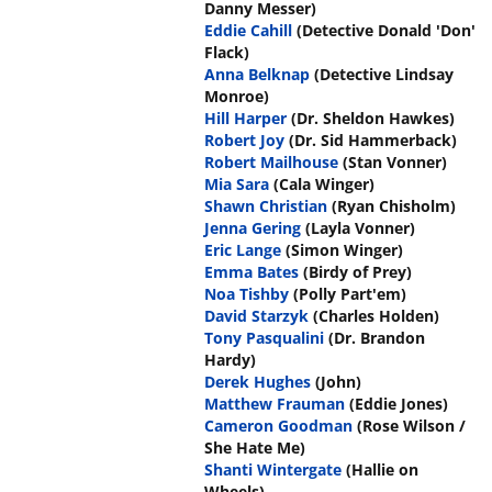
Danny Messer)
Eddie Cahill
(Detective Donald 'Don'
Flack)
Anna Belknap
(Detective Lindsay
Monroe)
Hill Harper
(Dr. Sheldon Hawkes)
Robert Joy
(Dr. Sid Hammerback)
Robert Mailhouse
(Stan Vonner)
Mia Sara
(Cala Winger)
Shawn Christian
(Ryan Chisholm)
Jenna Gering
(Layla Vonner)
Eric Lange
(Simon Winger)
Emma Bates
(Birdy of Prey)
Noa Tishby
(Polly Part'em)
David Starzyk
(Charles Holden)
Tony Pasqualini
(Dr. Brandon
Hardy)
Derek Hughes
(John)
Matthew Frauman
(Eddie Jones)
Cameron Goodman
(Rose Wilson /
She Hate Me)
Shanti Wintergate
(Hallie on
Wheels)