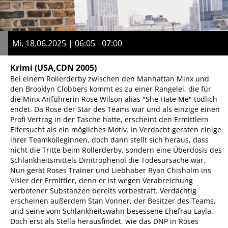
Mi, 18.06.2025 | 06:05 - 07:00
Krimi
(USA,CDN 2005)
Bei einem Rollerderby zwischen den Manhattan Minx und
den Brooklyn Clobbers kommt es zu einer Rangelei, die für
die Minx Anführerin Rose Wilson alias "She Hate Me" tödlich
endet. Da Rose der Star des Teams war und als einzige einen
Profi Vertrag in der Tasche hatte, erscheint den Ermittlern
Eifersucht als ein mögliches Motiv. In Verdacht geraten einige
ihrer Teamkolleginnen, doch dann stellt sich heraus, dass
nicht die Tritte beim Rollerderby, sondern eine Überdosis des
Schlankheitsmittels Dinitrophenol die Todesursache war.
Nun gerät Roses Trainer und Liebhaber Ryan Chisholm ins
Visier der Ermittler, denn er ist wegen Verabreichung
verbotener Substanzen bereits vorbestraft. Verdächtig
erscheinen außerdem Stan Vonner, der Besitzer des Teams,
und seine vom Schlankheitswahn besessene Ehefrau Layla.
Doch erst als Stella herausfindet, wie das DNP in Roses