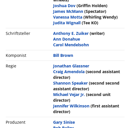
Joshua Dov
(Griffin Holden)
James McMann
(Spectator)
Vanessa Motta
(Whirling Wendy)
Judita Wignall
(Tee KO)
Schriftsteller
Anthony E. Zuiker
(writer)
Ann Donahue
Carol Mendelsohn
Komponist
Bill Brown
Regie
Jonathan Glassner
Craig Amendola
(second assistant
director)
Shannon Speaker
(second second
assistant director)
Michael Vejar Jr.
(second unit
director)
Jennifer Wilkinson
(first assistant
director)
Produzent
Gary Sinise
Rob Bailey