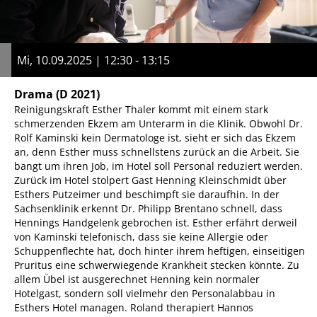
Mi, 10.09.2025 | 12:30 - 13:15
Drama
(D 2021)
Reinigungskraft Esther Thaler kommt mit einem stark
schmerzenden Ekzem am Unterarm in die Klinik. Obwohl Dr.
Rolf Kaminski kein Dermatologe ist, sieht er sich das Ekzem
an, denn Esther muss schnellstens zurück an die Arbeit. Sie
bangt um ihren Job, im Hotel soll Personal reduziert werden.
Zurück im Hotel stolpert Gast Henning Kleinschmidt über
Esthers Putzeimer und beschimpft sie daraufhin. In der
Sachsenklinik erkennt Dr. Philipp Brentano schnell, dass
Hennings Handgelenk gebrochen ist. Esther erfährt derweil
von Kaminski telefonisch, dass sie keine Allergie oder
Schuppenflechte hat, doch hinter ihrem heftigen, einseitigen
Pruritus eine schwerwiegende Krankheit stecken könnte. Zu
allem Übel ist ausgerechnet Henning kein normaler
Hotelgast, sondern soll vielmehr den Personalabbau in
Esthers Hotel managen. Roland therapiert Hannos