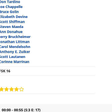
Don Tardino
Joe Chappelle
Bruce Golin
Elizabeth Devine
Scott Shiffman
Steven Maeda
Ann Donahue
Jerry Bruckheimer
Jonathan Littman
Carol Mendelsohn
Anthony E. Zuiker
Scott Lautanen
Corinne Marrinan
FSK 16
| 00:00 - 00:55
(S:3 E: 17)