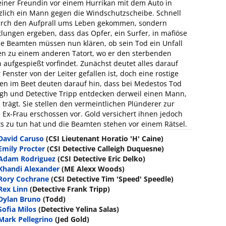
iner Freundin vor einem Hurrikan mit dem Auto in
ötzlich ein Mann gegen die Windschutzscheibe. Schnell
durch den Aufprall ums Leben gekommen, sondern
ttlungen ergeben, dass das Opfer, ein Surfer, in mafiöse
e Beamten müssen nun klären, ob sein Tod ein Unfall
sen zu einem anderen Tatort, wo er den sterbenden
aufgespießt vorfindet. Zunächst deutet alles darauf
enster von der Leiter gefallen ist, doch eine rostige
ren im Beet deuten darauf hin, dass bei Medestos Tod
eigh und Detective Tripp entdecken derweil einen Mann,
trägt. Sie stellen den vermeintlichen Plünderer zur
Ex-Frau erschossen vor. Gold versichert ihnen jedoch
s zu tun hat und die Beamten stehen vor einem Rätsel.
David Caruso
(CSI Lieutenant Horatio 'H' Caine)
Emily Procter
(CSI Detective Calleigh Duquesne)
Adam Rodriguez
(CSI Detective Eric Delko)
Khandi Alexander
(ME Alexx Woods)
Rory Cochrane
(CSI Detective Tim 'Speed' Speedle)
Rex Linn
(Detective Frank Tripp)
Dylan Bruno
(Todd)
Sofia Milos
(Detective Yelina Salas)
Mark Pellegrino
(Jed Gold)