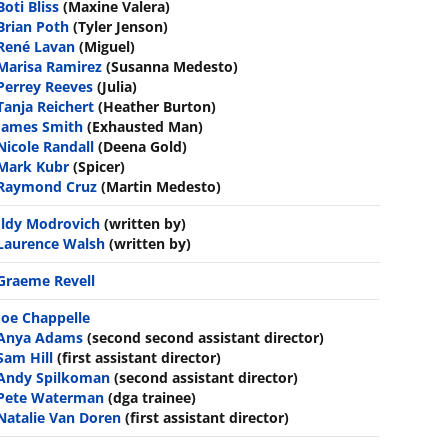
Boti Bliss
(Maxine Valera)
Brian Poth
(Tyler Jenson)
René Lavan
(Miguel)
Marisa Ramirez
(Susanna Medesto)
Perrey Reeves
(Julia)
Tanja Reichert
(Heather Burton)
James Smith
(Exhausted Man)
Nicole Randall
(Deena Gold)
Mark Kubr
(Spicer)
Raymond Cruz
(Martin Medesto)
Ildy Modrovich
(written by)
Laurence Walsh
(written by)
Graeme Revell
Joe Chappelle
Anya Adams
(second second assistant director)
Sam Hill
(first assistant director)
Andy Spilkoman
(second assistant director)
Pete Waterman
(dga trainee)
Natalie Van Doren
(first assistant director)