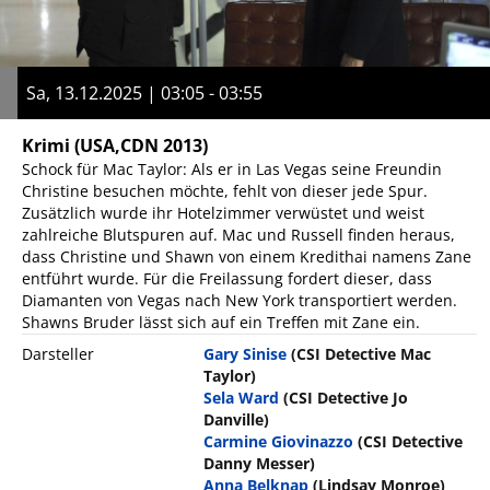
Sa, 13.12.2025 | 03:05 - 03:55
Krimi
(USA,CDN 2013)
Schock für Mac Taylor: Als er in Las Vegas seine Freundin
Christine besuchen möchte, fehlt von dieser jede Spur.
Zusätzlich wurde ihr Hotelzimmer verwüstet und weist
zahlreiche Blutspuren auf. Mac und Russell finden heraus,
dass Christine und Shawn von einem Kredithai namens Zane
entführt wurde. Für die Freilassung fordert dieser, dass
Diamanten von Vegas nach New York transportiert werden.
Shawns Bruder lässt sich auf ein Treffen mit Zane ein.
Darsteller
Gary Sinise
(CSI Detective Mac
Taylor)
Sela Ward
(CSI Detective Jo
Danville)
Carmine Giovinazzo
(CSI Detective
Danny Messer)
Anna Belknap
(Lindsay Monroe)