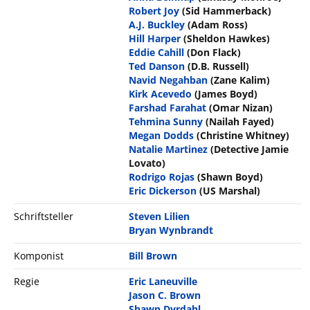
Robert Joy
(Sid Hammerback)
A.J. Buckley
(Adam Ross)
Hill Harper
(Sheldon Hawkes)
Eddie Cahill
(Don Flack)
Ted Danson
(D.B. Russell)
Navid Negahban
(Zane Kalim)
Kirk Acevedo
(James Boyd)
Farshad Farahat
(Omar Nizan)
Tehmina Sunny
(Nailah Fayed)
Megan Dodds
(Christine Whitney)
Natalie Martinez
(Detective Jamie
Lovato)
Rodrigo Rojas
(Shawn Boyd)
Eric Dickerson
(US Marshal)
Schriftsteller
Steven Lilien
Bryan Wynbrandt
Komponist
Bill Brown
Regie
Eric Laneuville
Jason C. Brown
Shawn Dyrdahl