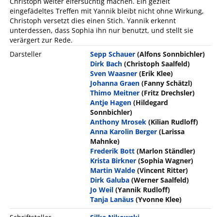
Christoph weiter eifersüchtig machen. Ein gezielt
eingefädeltes Treffen mit Yannik bleibt nicht ohne Wirkung,
Christoph versetzt dies einen Stich. Yannik erkennt
unterdessen, dass Sophia ihn nur benutzt, und stellt sie
verärgert zur Rede.
Darsteller
Sepp Schauer
(Alfons Sonnbichler)
Dirk Bach
(Christoph Saalfeld)
Sven Waasner
(Erik Klee)
Johanna Graen
(Fanny Schätzl)
Thimo Meitner
(Fritz Drechsler)
Antje Hagen
(Hildegard
Sonnbichler)
Anthony Mrosek
(Kilian Rudloff)
Anna Karolin Berger
(Larissa
Mahnke)
Frederik Bott
(Marlon Ständler)
Krista Birkner
(Sophia Wagner)
Martin Walde
(Vincent Ritter)
Dirk Galuba
(Werner Saalfeld)
Jo Weil
(Yannik Rudloff)
Tanja Lanäus
(Yvonne Klee)