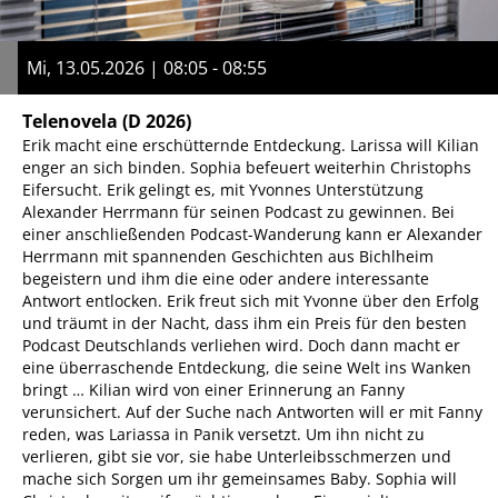
Mi, 13.05.2026 | 08:05 - 08:55
Telenovela
(D 2026)
Erik macht eine erschütternde Entdeckung. Larissa will Kilian
enger an sich binden. Sophia befeuert weiterhin Christophs
Eifersucht. Erik gelingt es, mit Yvonnes Unterstützung
Alexander Herrmann für seinen Podcast zu gewinnen. Bei
einer anschließenden Podcast-Wanderung kann er Alexander
Herrmann mit spannenden Geschichten aus Bichlheim
begeistern und ihm die eine oder andere interessante
Antwort entlocken. Erik freut sich mit Yvonne über den Erfolg
und träumt in der Nacht, dass ihm ein Preis für den besten
Podcast Deutschlands verliehen wird. Doch dann macht er
eine überraschende Entdeckung, die seine Welt ins Wanken
bringt … Kilian wird von einer Erinnerung an Fanny
verunsichert. Auf der Suche nach Antworten will er mit Fanny
reden, was Lariassa in Panik versetzt. Um ihn nicht zu
verlieren, gibt sie vor, sie habe Unterleibsschmerzen und
mache sich Sorgen um ihr gemeinsames Baby. Sophia will