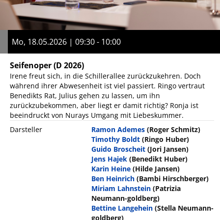
Mo, 18.05.2026 | 09:30 - 10:00
Seifenoper
(D 2026)
Irene freut sich, in die Schillerallee zurückzukehren. Doch
während ihrer Abwesenheit ist viel passiert. Ringo vertraut
Benedikts Rat, Julius gehen zu lassen, um ihn
zurückzubekommen, aber liegt er damit richtig? Ronja ist
beeindruckt von Nurays Umgang mit Liebeskummer.
Darsteller
Ramon Ademes
(Roger Schmitz)
Timothy Boldt
(Ringo Huber)
Guido Broscheit
(Jori Jansen)
Jens Hajek
(Benedikt Huber)
Karin Heine
(Hilde Jansen)
Ben Heinrich
(Bambi Hirschberger)
Miriam Lahnstein
(Patrizia
Neumann-goldberg)
Bettine Langehein
(Stella Neumann-
goldberg)