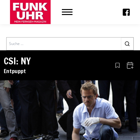
Search
CSI: NY
Aus den Le
Zum 
Entpuppt