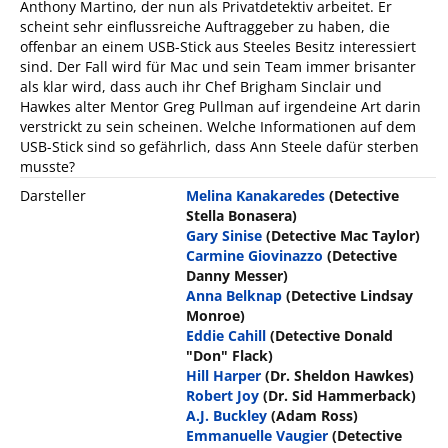
Anthony Martino, der nun als Privatdetektiv arbeitet. Er
scheint sehr einflussreiche Auftraggeber zu haben, die
offenbar an einem USB-Stick aus Steeles Besitz interessiert
sind. Der Fall wird für Mac und sein Team immer brisanter
als klar wird, dass auch ihr Chef Brigham Sinclair und
Hawkes alter Mentor Greg Pullman auf irgendeine Art darin
verstrickt zu sein scheinen. Welche Informationen auf dem
USB-Stick sind so gefährlich, dass Ann Steele dafür sterben
musste?
Darsteller
Melina Kanakaredes
(Detective
Stella Bonasera)
Gary Sinise
(Detective Mac Taylor)
Carmine Giovinazzo
(Detective
Danny Messer)
Anna Belknap
(Detective Lindsay
Monroe)
Eddie Cahill
(Detective Donald
"Don" Flack)
Hill Harper
(Dr. Sheldon Hawkes)
Robert Joy
(Dr. Sid Hammerback)
A.J. Buckley
(Adam Ross)
Emmanuelle Vaugier
(Detective