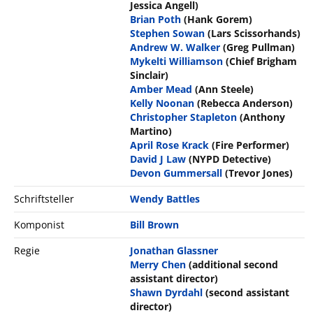
Jessica Angell)
Brian Poth
(Hank Gorem)
Stephen Sowan
(Lars Scissorhands)
Andrew W. Walker
(Greg Pullman)
Mykelti Williamson
(Chief Brigham
Sinclair)
Amber Mead
(Ann Steele)
Kelly Noonan
(Rebecca Anderson)
Christopher Stapleton
(Anthony
Martino)
April Rose Krack
(Fire Performer)
David J Law
(NYPD Detective)
Devon Gummersall
(Trevor Jones)
Schriftsteller
Wendy Battles
Komponist
Bill Brown
Regie
Jonathan Glassner
Merry Chen
(additional second
assistant director)
Shawn Dyrdahl
(second assistant
director)