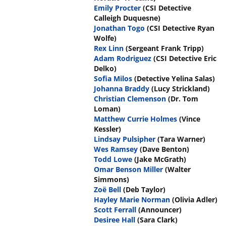
Emily Procter
(CSI Detective
Calleigh Duquesne)
Jonathan Togo
(CSI Detective Ryan
Wolfe)
Rex Linn
(Sergeant Frank Tripp)
Adam Rodriguez
(CSI Detective Eric
Delko)
Sofia Milos
(Detective Yelina Salas)
Johanna Braddy
(Lucy Strickland)
Christian Clemenson
(Dr. Tom
Loman)
Matthew Currie Holmes
(Vince
Kessler)
Lindsay Pulsipher
(Tara Warner)
Wes Ramsey
(Dave Benton)
Todd Lowe
(Jake McGrath)
Omar Benson Miller
(Walter
Simmons)
Zoë Bell
(Deb Taylor)
Hayley Marie Norman
(Olivia Adler)
Scott Ferrall
(Announcer)
Desiree Hall
(Sara Clark)