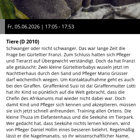
Fr, 05.06.2026 | 17:05 - 17:53
Tiere
(D 2010)
Schwanger oder nicht schwanger. Das war lange Zeit die
Frage bei Gürteltier Franzi. Zum Schluss hatten sich Pfleger
und Tierarzt auf Übergewicht verständigt. Doch da hat Franzi
alle getäuscht: Zwei kleine Gürteltierbabys wuseln jetzt im
Nachttierhaus durch den Sand und Pfleger Mario Grüsser
darf wöchentlich wiegen. Um Kontaktaufnahme geht es auch
bei den Giraffen. Giraffenkind Susi ist da! Giraffenmutter Lotti
hat ihr Kind so pünktlich auf die Welt gebracht, dass die
Chefin des Afrikanums mal wieder nicht dabei war. Doch
damit Kind und Pfleger sich kennen und akzeptieren, müssen
sie sich jetzt schnell anfreunden. Training allen Ortens. Die
kleine Thuza im Elefantenhaus und die Seekühe im Tierpark.
Wer gedacht hat, dass Seekühe nichts lernen können, wird
von Pfleger Daniel Hollin eines besseren belehrt. Regelmäßig
lässt er die Nagelmanatis, so ihr wissenschaftlicher Name,