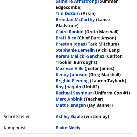
Samaire Armstrong
(Summer
Edgecombe)
Tim DeZarn
(Arkin)
Brendan McCarthy
(Lance
Gladstone)
Claire Rankin
(Greta Marshall)
Brett Rice
(Chief Burt Anson)
Preston Jones
(Tark Mitchum)
Stephanie Lemelin
(Vicki Lang)
Keram Malicki-Sanchez
(Carlton
'Tookie' Burroughs)
Max van Ville
(Jeeter James)
Kenny Johnson
(Greg Marshall)
Brighid Fleming
(Lauren Tayback)
Roy Joaquin
(Uni #2)
Racheal Seymour
(Uniform Cop #1)
Marc Abbink
(Teacher)
Matt Flanagan
(Jay Banner)
Schriftsteller
Ashley Gable
(written by)
Komponist
Blake Neely