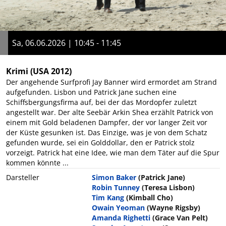
Sa, 06.06.2026 | 10:45 - 11:45
Krimi
(USA 2012)
Der angehende Surfprofi Jay Banner wird ermordet am Strand
aufgefunden. Lisbon und Patrick Jane suchen eine
Schiffsbergungsfirma auf, bei der das Mordopfer zuletzt
angestellt war. Der alte Seebär Arkin Shea erzählt Patrick von
einem mit Gold beladenen Dampfer, der vor langer Zeit vor
der Küste gesunken ist. Das Einzige, was je von dem Schatz
gefunden wurde, sei ein Golddollar, den er Patrick stolz
vorzeigt. Patrick hat eine Idee, wie man dem Täter auf die Spur
kommen könnte ...
Darsteller
Simon Baker
(Patrick Jane)
Robin Tunney
(Teresa Lisbon)
Tim Kang
(Kimball Cho)
Owain Yeoman
(Wayne Rigsby)
Amanda Righetti
(Grace Van Pelt)