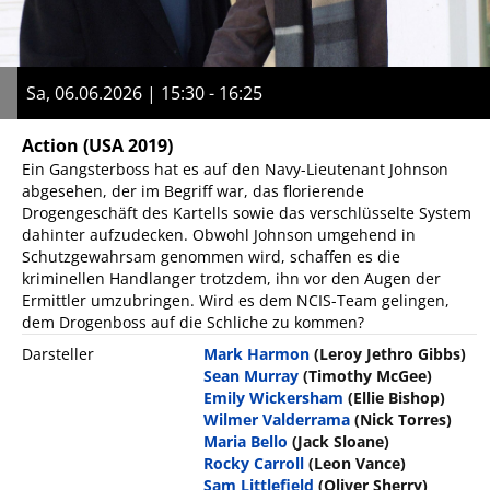
Sa, 06.06.2026 | 15:30 - 16:25
Action
(USA 2019)
Ein Gangsterboss hat es auf den Navy-Lieutenant Johnson
abgesehen, der im Begriff war, das florierende
Drogengeschäft des Kartells sowie das verschlüsselte System
dahinter aufzudecken. Obwohl Johnson umgehend in
Schutzgewahrsam genommen wird, schaffen es die
kriminellen Handlanger trotzdem, ihn vor den Augen der
Ermittler umzubringen. Wird es dem NCIS-Team gelingen,
dem Drogenboss auf die Schliche zu kommen?
Darsteller
Mark Harmon
(Leroy Jethro Gibbs)
Sean Murray
(Timothy McGee)
Emily Wickersham
(Ellie Bishop)
Wilmer Valderrama
(Nick Torres)
Maria Bello
(Jack Sloane)
Rocky Carroll
(Leon Vance)
Sam Littlefield
(Oliver Sherry)