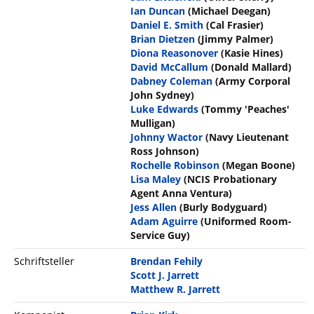
Ian Duncan
(Michael Deegan)
Daniel E. Smith
(Cal Frasier)
Brian Dietzen
(Jimmy Palmer)
Diona Reasonover
(Kasie Hines)
David McCallum
(Donald Mallard)
Dabney Coleman
(Army Corporal
John Sydney)
Luke Edwards
(Tommy 'Peaches'
Mulligan)
Johnny Wactor
(Navy Lieutenant
Ross Johnson)
Rochelle Robinson
(Megan Boone)
Lisa Maley
(NCIS Probationary
Agent Anna Ventura)
Jess Allen
(Burly Bodyguard)
Adam Aguirre
(Uniformed Room-
Service Guy)
Schriftsteller
Brendan Fehily
Scott J. Jarrett
Matthew R. Jarrett