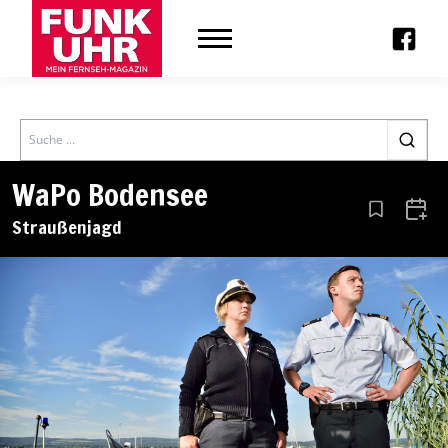
Search
WaPo Bodensee
Aus den Le
Zum 
Straußenjagd