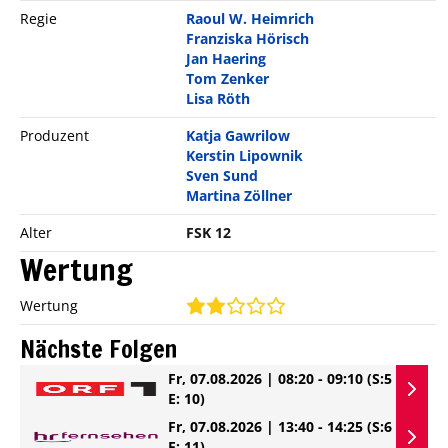
Regie
Raoul W. Heimrich
Franziska Hörisch
Jan Haering
Tom Zenker
Lisa Röth
Produzent
Katja Gawrilow
Kerstin Lipownik
Sven Sund
Martina Zöllner
Alter
FSK 12
Wertung
Wertung
Nächste Folgen
Fr, 07.08.2026 | 08:20 - 09:10
(S:5
E: 10)
Fr, 07.08.2026 | 13:40 - 14:25
(S:6
E: 11)