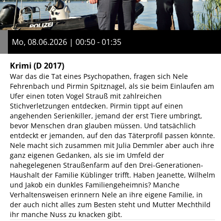
Mo, 08.06.2026 | 00:50 - 01:35
Krimi
(D 2017)
War das die Tat eines Psychopathen, fragen sich Nele
Fehrenbach und Pirmin Spitznagel, als sie beim Einlaufen am
Ufer einen toten Vogel Strauß mit zahlreichen
Stichverletzungen entdecken. Pirmin tippt auf einen
angehenden Serienkiller, jemand der erst Tiere umbringt,
bevor Menschen dran glauben müssen. Und tatsächlich
entdeckt er jemanden, auf den das Täterprofil passen könnte.
Nele macht sich zusammen mit Julia Demmler aber auch ihre
ganz eigenen Gedanken, als sie im Umfeld der
nahegelegenen Straußenfarm auf den Drei-Generationen-
Haushalt der Familie Küblinger trifft. Haben Jeanette, Wilhelm
und Jakob ein dunkles Familiengeheimnis? Manche
Verhaltensweisen erinnern Nele an ihre eigene Familie, in
der auch nicht alles zum Besten steht und Mutter Mechthild
ihr manche Nuss zu knacken gibt.