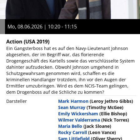
Mo, 08.06.2026 | 10:20 - 11:15
Action
(USA 2019)
Ein Gangsterboss hat es auf den Navy-Lieutenant Johnson
abgesehen, der im Begriff war, das florierende
Drogengeschäft des Kartells sowie das verschlüsselte System
dahinter aufzudecken. Obwohl Johnson umgehend in
Schutzgewahrsam genommen wird, schaffen es die
kriminellen Handlanger trotzdem, ihn vor den Augen der
Ermittler umzubringen. Wird es dem NCIS-Team gelingen,
dem Drogenboss auf die Schliche zu kommen?
Darsteller
Mark Harmon
(Leroy Jethro Gibbs)
Sean Murray
(Timothy McGee)
Emily Wickersham
(Ellie Bishop)
Wilmer Valderrama
(Nick Torres)
Maria Bello
(Jack Sloane)
Rocky Carroll
(Leon Vance)
Sam Littlefield
(Oliver Sherry)