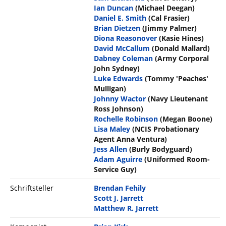
Ian Duncan
(Michael Deegan)
Daniel E. Smith
(Cal Frasier)
Brian Dietzen
(Jimmy Palmer)
Diona Reasonover
(Kasie Hines)
David McCallum
(Donald Mallard)
Dabney Coleman
(Army Corporal
John Sydney)
Luke Edwards
(Tommy 'Peaches'
Mulligan)
Johnny Wactor
(Navy Lieutenant
Ross Johnson)
Rochelle Robinson
(Megan Boone)
Lisa Maley
(NCIS Probationary
Agent Anna Ventura)
Jess Allen
(Burly Bodyguard)
Adam Aguirre
(Uniformed Room-
Service Guy)
Schriftsteller
Brendan Fehily
Scott J. Jarrett
Matthew R. Jarrett