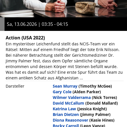
Sa, 13.06.2026 | 03:35 - 04:15
Action
(USA 2022)
Ein mysteriöser Leichenfund stellt das NCIS-Team vor ein
Rätsel: Mitten auf einem Friedhof liegt der tote Erik Nilsson.
Bei näherer Betrachtung stellt der Gerichtsmediziner Dr.
Jimmy Palmer fest, dass dem Opfer sämtliche Organe
entnommen und dessen Körper mit Steinen befüllt wurde.
Was hat es damit auf sich? Eine erste Spur führt das Team zu
einem antiken Schatz aus Afghanistan ...
Darsteller
Sean Murray
(Timothy McGee)
Gary Cole
(Alden Parker)
Wilmer Valderrama
(Nick Torres)
David McCallum
(Donald Mallard)
Katrina Law
(Jessica Knight)
Brian Dietzen
(Jimmy Palmer)
Diona Reasonover
(Kasie Hines)
Rocky Carroll
(Leon Vance)