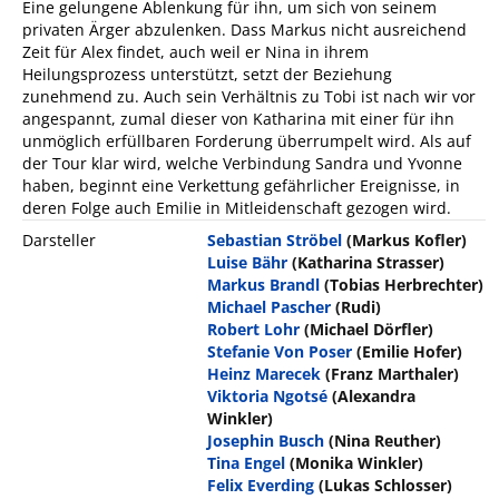
Eine gelungene Ablenkung für ihn, um sich von seinem
privaten Ärger abzulenken. Dass Markus nicht ausreichend
Zeit für Alex findet, auch weil er Nina in ihrem
Heilungsprozess unterstützt, setzt der Beziehung
zunehmend zu. Auch sein Verhältnis zu Tobi ist nach wir vor
angespannt, zumal dieser von Katharina mit einer für ihn
unmöglich erfüllbaren Forderung überrumpelt wird. Als auf
der Tour klar wird, welche Verbindung Sandra und Yvonne
haben, beginnt eine Verkettung gefährlicher Ereignisse, in
deren Folge auch Emilie in Mitleidenschaft gezogen wird.
Darsteller
Sebastian Ströbel
(Markus Kofler)
Luise Bähr
(Katharina Strasser)
Markus Brandl
(Tobias Herbrechter)
Michael Pascher
(Rudi)
Robert Lohr
(Michael Dörfler)
Stefanie Von Poser
(Emilie Hofer)
Heinz Marecek
(Franz Marthaler)
Viktoria Ngotsé
(Alexandra
Winkler)
Josephin Busch
(Nina Reuther)
Tina Engel
(Monika Winkler)
Felix Everding
(Lukas Schlosser)