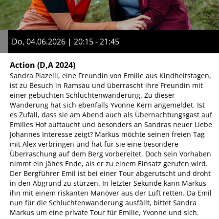
Do, 04.06.2026 | 20:15 - 21:45
Action
(D,A 2024)
Sandra Piazelli, eine Freundin von Emilie aus Kindheitstagen,
ist zu Besuch in Ramsau und überrascht ihre Freundin mit
einer gebuchten Schluchtenwanderung. Zu dieser
Wanderung hat sich ebenfalls Yvonne Kern angemeldet. Ist
es Zufall, dass sie am Abend auch als Übernachtungsgast auf
Emilies Hof auftaucht und besonders an Sandras neuer Liebe
Johannes Interesse zeigt? Markus möchte seinen freien Tag
mit Alex verbringen und hat für sie eine besondere
Überraschung auf dem Berg vorbereitet. Doch sein Vorhaben
nimmt ein jähes Ende, als er zu einem Einsatz gerufen wird.
Der Bergführer Emil ist bei einer Tour abgerutscht und droht
in den Abgrund zu stürzen. In letzter Sekunde kann Markus
ihn mit einem riskanten Manöver aus der Luft retten. Da Emil
nun für die Schluchtenwanderung ausfällt, bittet Sandra
Markus um eine private Tour für Emilie, Yvonne und sich.