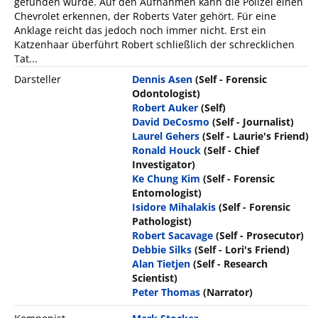
gefunden wurde. Auf den Aufnahmen kann die Polizei einen
Chevrolet erkennen, der Roberts Vater gehört. Für eine
Anklage reicht das jedoch noch immer nicht. Erst ein
Katzenhaar überführt Robert schließlich der schrecklichen
Tat...
Darsteller
Dennis Asen
(Self - Forensic
Odontologist)
Robert Auker
(Self)
David DeCosmo
(Self - Journalist)
Laurel Gehers
(Self - Laurie's Friend)
Ronald Houck
(Self - Chief
Investigator)
Ke Chung Kim
(Self - Forensic
Entomologist)
Isidore Mihalakis
(Self - Forensic
Pathologist)
Robert Sacavage
(Self - Prosecutor)
Debbie Silks
(Self - Lori's Friend)
Alan Tietjen
(Self - Research
Scientist)
Peter Thomas
(Narrator)