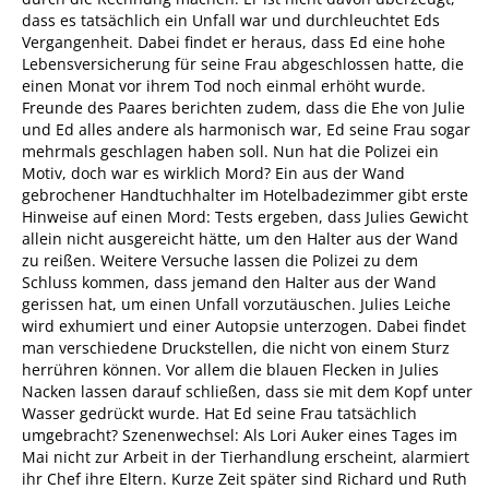
dass es tatsächlich ein Unfall war und durchleuchtet Eds
Vergangenheit. Dabei findet er heraus, dass Ed eine hohe
Lebensversicherung für seine Frau abgeschlossen hatte, die
einen Monat vor ihrem Tod noch einmal erhöht wurde.
Freunde des Paares berichten zudem, dass die Ehe von Julie
und Ed alles andere als harmonisch war, Ed seine Frau sogar
mehrmals geschlagen haben soll. Nun hat die Polizei ein
Motiv, doch war es wirklich Mord? Ein aus der Wand
gebrochener Handtuchhalter im Hotelbadezimmer gibt erste
Hinweise auf einen Mord: Tests ergeben, dass Julies Gewicht
allein nicht ausgereicht hätte, um den Halter aus der Wand
zu reißen. Weitere Versuche lassen die Polizei zu dem
Schluss kommen, dass jemand den Halter aus der Wand
gerissen hat, um einen Unfall vorzutäuschen. Julies Leiche
wird exhumiert und einer Autopsie unterzogen. Dabei findet
man verschiedene Druckstellen, die nicht von einem Sturz
herrühren können. Vor allem die blauen Flecken in Julies
Nacken lassen darauf schließen, dass sie mit dem Kopf unter
Wasser gedrückt wurde. Hat Ed seine Frau tatsächlich
umgebracht? Szenenwechsel: Als Lori Auker eines Tages im
Mai nicht zur Arbeit in der Tierhandlung erscheint, alarmiert
ihr Chef ihre Eltern. Kurze Zeit später sind Richard und Ruth