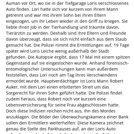
Auman vor Ort, wo sie in der Tiefgarage Loris verschlossenes
Auto finden. Lori hatte sich vor kurzem von ihrem Mann
getrennt und war mit ihrem Sohn bei ihren Eltern
eingezogen, um ihr Leben wieder in den Griff zu kriegen. Sie
liebte ihren Job in der Tierhandlung und träumte davon,
Tierärztin zu werden. Deshalb sind ihre Eltern und Freunde
davon überzeugt, dass sie sich nicht einfach aus dem Staub
gemacht hat. Die Polizei nimmt die Ermittlungen auf. 19 Tage
später wird Loris Leiche wenig außerhalb der Stadt
gefunden. Die Autopsie ergibt, dass 17 Mal mit einem spitzen
Gegenstand auf sie eingestochen wurde. Anhand forensisch-
entomologischer Untersuchungen kann man außerdem
feststellen, dass Lori noch am Tag ihres Verschwindens
ermordet wurde. Hauptverdächtiger ist Loris Mann Robert
Auker, mit dem Lori einen erbitterten Streit um das
Sorgerecht für ihren Sohn geführt hatte. Die Polizei findet
zudem heraus, dass Robert noch vor kurzem eine
Lebensversicherung für seine Frau abgeschlossen hatte.
Doch diese Indizien reichen nicht aus, ihn des Mordes
anzuklagen. Die Bilder der Überwachungskamera einer Bank
sollen den Ermittlern weiterhelfen: Diese Kamera zeichnet
genau die Stelle des Parkhauses auf, an der Loris Auto