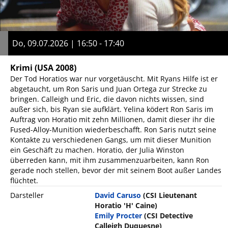
Do, 09.07.2026 | 16:50 - 17:40
Krimi
(USA 2008)
Der Tod Horatios war nur vorgetäuscht. Mit Ryans Hilfe ist er
abgetaucht, um Ron Saris und Juan Ortega zur Strecke zu
bringen. Calleigh und Eric, die davon nichts wissen, sind
außer sich, bis Ryan sie aufklärt. Yelina ködert Ron Saris im
Auftrag von Horatio mit zehn Millionen, damit dieser ihr die
Fused-Alloy-Munition wiederbeschafft. Ron Saris nutzt seine
Kontakte zu verschiedenen Gangs, um mit dieser Munition
ein Geschäft zu machen. Horatio, der Julia Winston
überreden kann, mit ihm zusammenzuarbeiten, kann Ron
gerade noch stellen, bevor der mit seinem Boot außer Landes
flüchtet.
Darsteller
David Caruso
(CSI Lieutenant
Horatio 'H' Caine)
Emily Procter
(CSI Detective
Calleigh Duquesne)