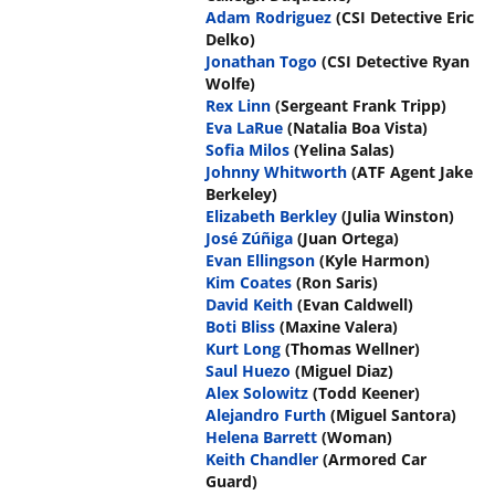
Adam Rodriguez
(CSI Detective Eric
Delko)
Jonathan Togo
(CSI Detective Ryan
Wolfe)
Rex Linn
(Sergeant Frank Tripp)
Eva LaRue
(Natalia Boa Vista)
Sofia Milos
(Yelina Salas)
Johnny Whitworth
(ATF Agent Jake
Berkeley)
Elizabeth Berkley
(Julia Winston)
José Zúñiga
(Juan Ortega)
Evan Ellingson
(Kyle Harmon)
Kim Coates
(Ron Saris)
David Keith
(Evan Caldwell)
Boti Bliss
(Maxine Valera)
Kurt Long
(Thomas Wellner)
Saul Huezo
(Miguel Diaz)
Alex Solowitz
(Todd Keener)
Alejandro Furth
(Miguel Santora)
Helena Barrett
(Woman)
Keith Chandler
(Armored Car
Guard)