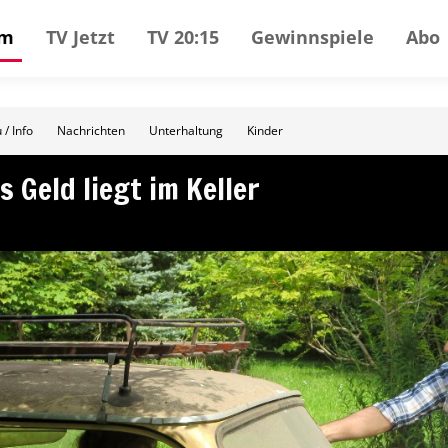
mm
TV Jetzt
TV 20:15
Gewinnspiele
Abo
 / Info
Nachrichten
Unterhaltung
Kinder
s Geld liegt im Keller