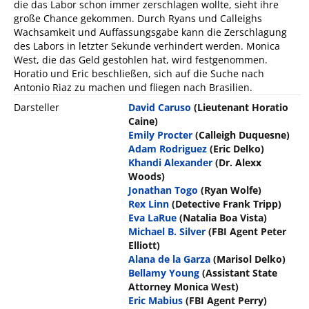
die das Labor schon immer zerschlagen wollte, sieht ihre
große Chance gekommen. Durch Ryans und Calleighs
Wachsamkeit und Auffassungsgabe kann die Zerschlagung
des Labors in letzter Sekunde verhindert werden. Monica
West, die das Geld gestohlen hat, wird festgenommen.
Horatio und Eric beschließen, sich auf die Suche nach
Antonio Riaz zu machen und fliegen nach Brasilien.
Darsteller
David Caruso
(Lieutenant Horatio
Caine)
Emily Procter
(Calleigh Duquesne)
Adam Rodriguez
(Eric Delko)
Khandi Alexander
(Dr. Alexx
Woods)
Jonathan Togo
(Ryan Wolfe)
Rex Linn
(Detective Frank Tripp)
Eva LaRue
(Natalia Boa Vista)
Michael B. Silver
(FBI Agent Peter
Elliott)
Alana de la Garza
(Marisol Delko)
Bellamy Young
(Assistant State
Attorney Monica West)
Eric Mabius
(FBI Agent Perry)