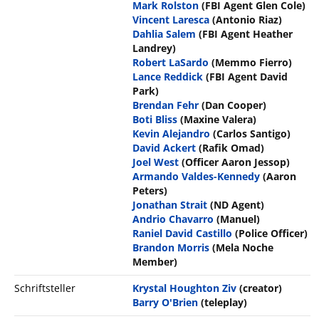
Mark Rolston
(FBI Agent Glen Cole)
Vincent Laresca
(Antonio Riaz)
Dahlia Salem
(FBI Agent Heather
Landrey)
Robert LaSardo
(Memmo Fierro)
Lance Reddick
(FBI Agent David
Park)
Brendan Fehr
(Dan Cooper)
Boti Bliss
(Maxine Valera)
Kevin Alejandro
(Carlos Santigo)
David Ackert
(Rafik Omad)
Joel West
(Officer Aaron Jessop)
Armando Valdes-Kennedy
(Aaron
Peters)
Jonathan Strait
(ND Agent)
Andrio Chavarro
(Manuel)
Raniel David Castillo
(Police Officer)
Brandon Morris
(Mela Noche
Member)
Schriftsteller
Krystal Houghton Ziv
(creator)
Barry O'Brien
(teleplay)