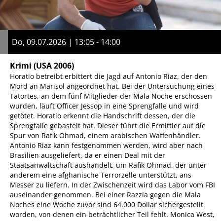
Do, 09.07.2026 | 13:05 - 14:00
Krimi
(USA 2006)
Horatio betreibt erbittert die Jagd auf Antonio Riaz, der den
Mord an Marisol angeordnet hat. Bei der Untersuchung eines
Tatortes, an dem fünf Mitglieder der Mala Noche erschossen
wurden, läuft Officer Jessop in eine Sprengfalle und wird
getötet. Horatio erkennt die Handschrift dessen, der die
Sprengfalle gebastelt hat. Dieser führt die Ermittler auf die
Spur von Rafik Ohmad, einem arabischen Waffenhändler.
Antonio Riaz kann festgenommen werden, wird aber nach
Brasilien ausgeliefert, da er einen Deal mit der
Staatsanwaltschaft aushandelt, um Rafik Ohmad, der unter
anderem eine afghanische Terrorzelle unterstützt, ans
Messer zu liefern. In der Zwischenzeit wird das Labor vom FBI
auseinander genommen. Bei einer Razzia gegen die Mala
Noches eine Woche zuvor sind 64.000 Dollar sichergestellt
worden, von denen ein beträchtlicher Teil fehlt. Monica West,