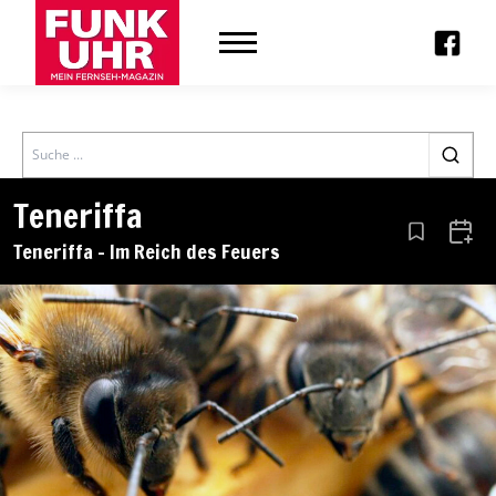
Search
Teneriffa
Aus den Le
Zum 
Teneriffa – Im Reich des Feuers