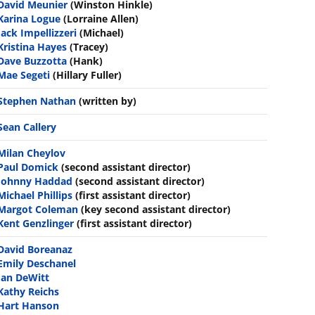
David Meunier
(Winston Hinkle)
Karina Logue
(Lorraine Allen)
Jack Impellizzeri
(Michael)
Kristina Hayes
(Tracey)
Dave Buzzotta
(Hank)
Mae Segeti
(Hillary Fuller)
Stephen Nathan
(written by)
Sean Callery
Milan Cheylov
Paul Domick
(second assistant director)
Johnny Haddad
(second assistant director)
Michael Phillips
(first assistant director)
Margot Coleman
(key second assistant director)
Kent Genzlinger
(first assistant director)
David Boreanaz
Emily Deschanel
Jan DeWitt
Kathy Reichs
Hart Hanson