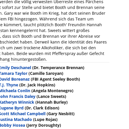
werden die völlig verwesten Überreste eines Pärchens
t sofort zur Stelle und bietet Booth und Brennan seine
. Gary war wie Booth im Krieg, hat dort seinen Bruder
d dem FBI hingezogen. Während sich das Team um
 kümmert, taucht plötzlich Booth' Freundin Hannah
nistan kennengelernt hat. Sweets wittert großes
t, dass sich Booth und Brennan vor ihrer Abreise vor
bschiedet haben. Derweil kann die Identität des Paares
h um zwei trockene Alkoholiker, die sich bei den
 haben. Beide wurden mit Pfefferspray außer Gefecht
bhang hinuntergestoßen.
Emily Deschanel
(Dr. Temperance Brennan)
Tamara Taylor
(Camille Saroyan)
David Boreanaz
(FBI Agent Seeley Booth)
T.J. Thyne
(Dr. Jack Hopkins)
Michaela Conlin
(Angela Montenegro)
John Francis Daley
(Lance Sweets)
Katheryn Winnick
(Hannah Burley)
Eugene Byrd
(Dr. Clark Edison)
Scott Michael Campbell
(Gary Nesbitt)
Justina Machado
(Lupe Rojas)
Bobby Hosea
(Jerry Doroughty)