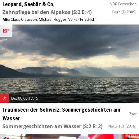
Leopard, Seebär & Co.
NDR Fernsehen
Zahnpflege bei den Alpakas
(S:2 E: 4)
Tiere
(D 2009)
Mit
:
Claus Claussen
,
Michael Flügger
,
Volker Friedrich
Do, 06.08 17:15
Traumseen der Schweiz: Sommergeschichten am
3sat
Wasser
Sommergeschichten am Wasser
(S:2 E: 2)
Natur
(CH 2019)