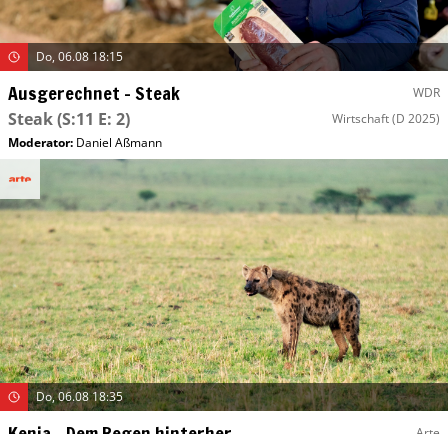
Do, 06.08 18:15
Ausgerechnet – Steak
WDR
Steak
(S:11 E: 2)
Wirtschaft
(D 2025)
Moderator
:
Daniel Aßmann
Do, 06.08 18:35
Kenia – Dem Regen hinterher
Arte