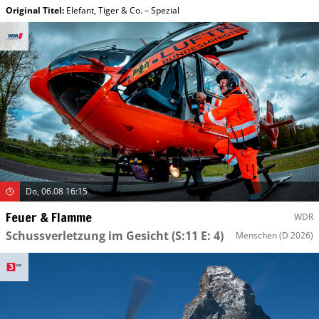
Original Titel:
Elefant, Tiger & Co. – Spezial
Do, 06.08 16:15
Feuer & Flamme
WDR
Schussverletzung im Gesicht
(S:11 E: 4)
Menschen
(D 2026)