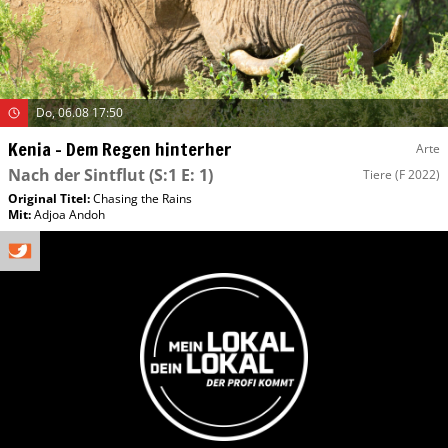
Do, 06.08 17:50
Kenia – Dem Regen hinterher
Arte
Nach der Sintflut
(S:1 E: 1)
Tiere
(F 2022)
Original Titel:
Chasing the Rains
Mit
:
Adjoa Andoh