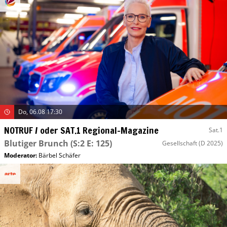
Do, 06.08 17:30
NOTRUF / oder SAT.1 Regional-Magazine
Sat.1
Blutiger Brunch
(S:2 E: 125)
Gesellschaft
(D 2025)
Moderator
:
Bärbel Schäfer