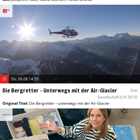
Do, 06.08 14:55
Die Bergretter – Unterwegs mit der Air-Glacier
3sat
Gesellschaft
(CH 2015)
Original Titel:
Die Bergretter – unterwegs mit der Air-Glacier