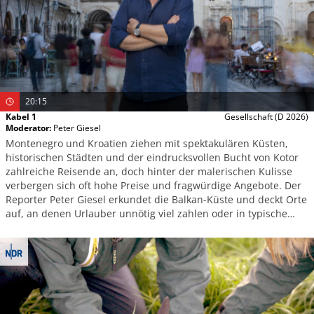
20:15
Kabel 1
Gesellschaft
(D 2026)
Moderator
:
Peter Giesel
Montenegro und Kroatien ziehen mit spektakulären Küsten,
historischen Städten und der eindrucksvollen Bucht von Kotor
zahlreiche Reisende an, doch hinter der malerischen Kulisse
verbergen sich oft hohe Preise und fragwürdige Angebote. Der
Reporter Peter Giesel erkundet die Balkan-Küste und deckt Orte
auf, an denen Urlauber unnötig viel zahlen oder in typische
Touristenfallen geraten.