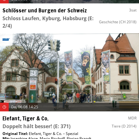
Schlösser und Burgen der Schweiz
3sat
Schloss Laufen, Kyburg, Habsburg
(E:
Geschichte
(CH 2018)
2/4)
Do, 06.08 14:25
Elefant, Tiger & Co.
MDR
Doppelt hält besser!
(E: 371)
Tiere
(D 2014)
Original Titel:
Elefant, Tiger & Co. – Spezial
Mit
:
Josephine Alaze
,
Maria Bischoff
,
Florian Brandt