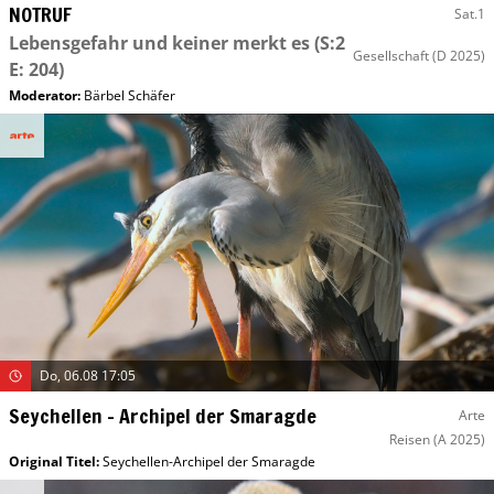
NOTRUF
Sat.1
Lebensgefahr und keiner merkt es
(S:2
Gesellschaft
(D 2025)
E: 204)
Moderator
:
Bärbel Schäfer
Do, 06.08 17:05
Seychellen – Archipel der Smaragde
Arte
Reisen
(A 2025)
Original Titel:
Seychellen-Archipel der Smaragde