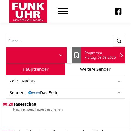
Search
Programm
Freitag, 08.08.2025
Lesezeichen
Hauptsender
Weitere Sender
Zeit
:
Nachts
Sender:
Das Erste
00:20
Tagesschau
Nachrichten, Tagesgeschehen