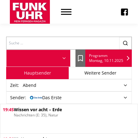
Search
Programm
Montag, 10.11.2025
Lesezeichen
Hauptsender
Weitere Sender
Zeit
:
Abend
Sender:
Das Erste
19:45
Wissen vor acht – Erde
Nachrichten (E: 35), Natur