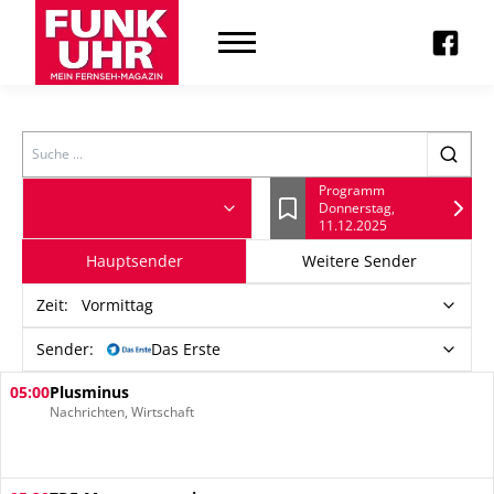
Search
Programm
Donnerstag,
Lesezeichen
11.12.2025
Hauptsender
Weitere Sender
Zeit
:
Vormittag
Sender:
Das Erste
05:00
Plusminus
Nachrichten, Wirtschaft