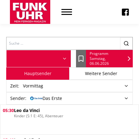
Search
Programm
Samstag,
Lesezeichen
06.06.2026
Hauptsender
Weitere Sender
Zeit
:
Vormittag
Sender:
Das Erste
05:30
Leo da Vinci
Kinder (S:1 E: 45), Abenteuer