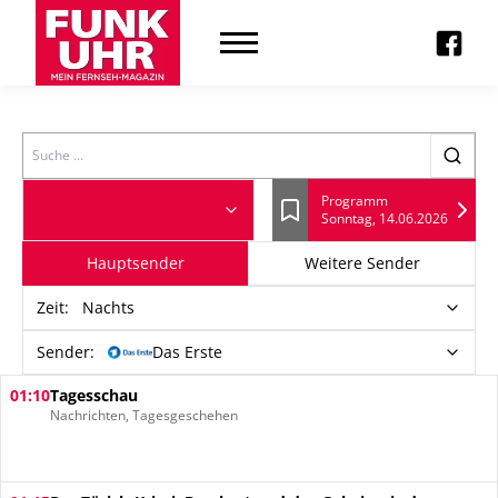
Search
Programm
Sonntag, 14.06.2026
Lesezeichen
Hauptsender
Weitere Sender
Zeit
:
Nachts
Sender:
Das Erste
01:10
Tagesschau
Nachrichten, Tagesgeschehen