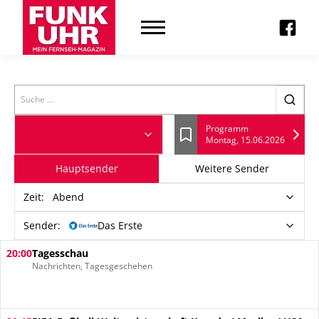
Search
Programm
Montag, 15.06.2026
Lesezeichen
Hauptsender
Weitere Sender
Zeit
:
Abend
Sender:
Das Erste
20:00
Tagesschau
Nachrichten, Tagesgeschehen