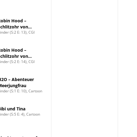
Robin Hood –
Schlitzohr von
inder (S:2 E: 13), CGI
Sherwood
Robin Hood –
Schlitzohr von
inder (S:2 E: 14), CGI
Sherwood
H2O – Abenteuer
Meerjungfrau
inder (S:1 E: 10), Cartoon
Bibi und Tina
inder (S:5 E: 4), Cartoon