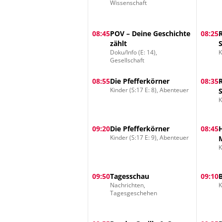
Wissenschaft
08:45
POV – Deine Geschichte
08:25
zählt
Doku/Info (E: 14),
K
Gesellschaft
08:55
Die Pfefferkörner
08:35
Kinder (S:17 E: 8), Abenteuer
K
09:20
Die Pfefferkörner
08:45
Kinder (S:17 E: 9), Abenteuer
K
09:50
Tagesschau
09:10
Nachrichten,
K
Tagesgeschehen