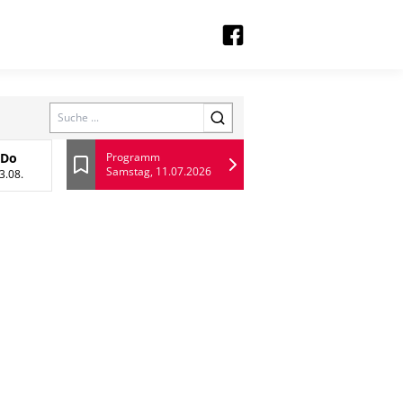
Search
Do
Programm
Samstag, 11.07.2026
 August
Donnerstag, 13 August
Lesezeichen
3.08.