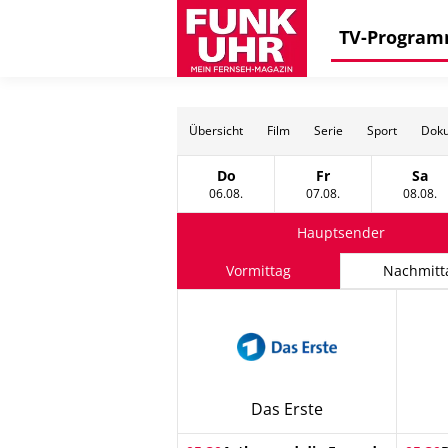
TV-Progra
Übersicht
Film
Serie
Sport
Doku
Do
Fr
Sa
Donnerstag, 06 August
Freitag, 07 August
Sams
06.08.
07.08.
08.08.
Hauptsender
Vormittag
Nachmitt
Das Erste