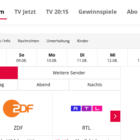
mm
TV Jetzt
TV 20:15
Gewinnspiele
Abo
 / Info
Nachrichten
Unterhaltung
Kinder
So
Mo
Di
Mi
tag, 08 August
Sonntag, 09 August
Montag, 10 August
Dienstag, 11 August
Mittwoch, 12
09.08.
10.08.
11.08.
12.08.
1
Weitere Sender
ag
Abend
Nachts
ZDF
RTL