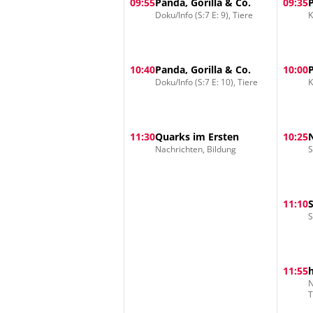
09:55
Panda, Gorilla & Co.
09:35
Doku/Info (S:7 E: 9), Tiere
K
10:40
Panda, Gorilla & Co.
10:00
Doku/Info (S:7 E: 10), Tiere
K
11:30
Quarks im Ersten
10:25
Nachrichten, Bildung
S
11:10
S
11:55
N