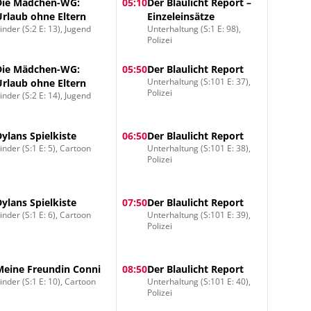
Die Mädchen-WG:
05:10
Der Blaulicht Report –
Urlaub ohne Eltern
Einzeleinsätze
inder (S:2 E: 13), Jugend
Unterhaltung (S:1 E: 98),
Polizei
Die Mädchen-WG:
05:50
Der Blaulicht Report
Unterhaltung (S:101 E: 37),
Urlaub ohne Eltern
Polizei
inder (S:2 E: 14), Jugend
Dylans Spielkiste
06:50
Der Blaulicht Report
inder (S:1 E: 5), Cartoon
Unterhaltung (S:101 E: 38),
Polizei
Dylans Spielkiste
07:50
Der Blaulicht Report
inder (S:1 E: 6), Cartoon
Unterhaltung (S:101 E: 39),
Polizei
Meine Freundin Conni
08:50
Der Blaulicht Report
inder (S:1 E: 10), Cartoon
Unterhaltung (S:101 E: 40),
Polizei