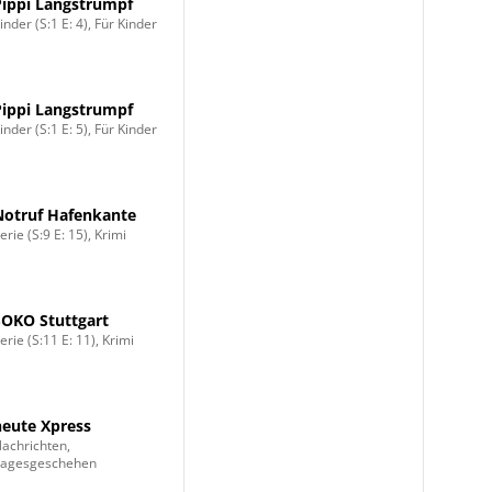
Pippi Langstrumpf
inder (S:1 E: 4), Für Kinder
Pippi Langstrumpf
inder (S:1 E: 5), Für Kinder
Notruf Hafenkante
erie (S:9 E: 15), Krimi
SOKO Stuttgart
erie (S:11 E: 11), Krimi
heute Xpress
achrichten,
Tagesgeschehen