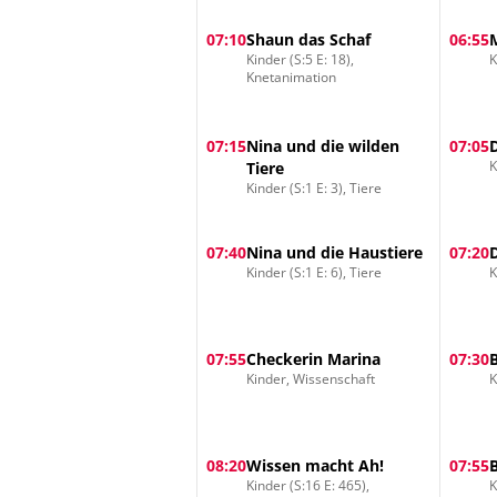
07:10
Shaun das Schaf
06:55
Kinder (S:5 E: 18),
K
Knetanimation
07:15
Nina und die wilden
07:05
K
Tiere
Kinder (S:1 E: 3), Tiere
07:40
Nina und die Haustiere
07:20
Kinder (S:1 E: 6), Tiere
K
07:55
Checkerin Marina
07:30
Kinder, Wissenschaft
K
08:20
Wissen macht Ah!
07:55
Kinder (S:16 E: 465),
K