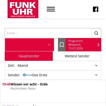
Search
Programm
Mittwoch,
Lesezeichen
15.07.2026
Hauptsender
Weitere Sender
Zeit
:
Abend
Sender:
Das Erste
19:45
Wissen vor acht – Erde
Nachrichten, Natur