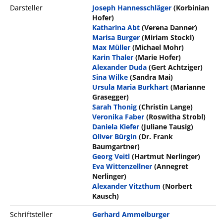
Darsteller
Joseph Hannesschläger
(Korbinian
Hofer)
Katharina Abt
(Verena Danner)
Marisa Burger
(Miriam Stockl)
Max Müller
(Michael Mohr)
Karin Thaler
(Marie Hofer)
Alexander Duda
(Gert Achtziger)
Sina Wilke
(Sandra Mai)
Ursula Maria Burkhart
(Marianne
Grasegger)
Sarah Thonig
(Christin Lange)
Veronika Faber
(Roswitha Strobl)
Daniela Kiefer
(Juliane Tausig)
Oliver Bürgin
(Dr. Frank
Baumgartner)
Georg Veitl
(Hartmut Nerlinger)
Eva Wittenzellner
(Annegret
Nerlinger)
Alexander Vitzthum
(Norbert
Kausch)
Schriftsteller
Gerhard Ammelburger