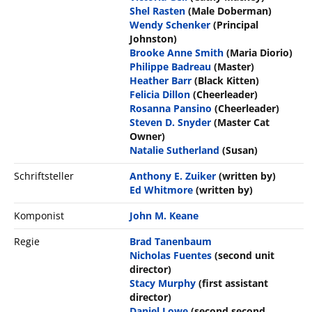
Shel Rasten
(Male Doberman)
Wendy Schenker
(Principal
Johnston)
Brooke Anne Smith
(Maria Diorio)
Philippe Badreau
(Master)
Heather Barr
(Black Kitten)
Felicia Dillon
(Cheerleader)
Rosanna Pansino
(Cheerleader)
Steven D. Snyder
(Master Cat
Owner)
Natalie Sutherland
(Susan)
Schriftsteller
Anthony E. Zuiker
(written by)
Ed Whitmore
(written by)
Komponist
John M. Keane
Regie
Brad Tanenbaum
Nicholas Fuentes
(second unit
director)
Stacy Murphy
(first assistant
director)
Daniel Lowe
(second second