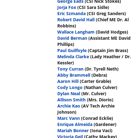
George Eads
(CSI Nick Stokes)
Jorja Fox
(CSI Sara Sidle)
Eric Szmanda
(CSI Greg Sanders)
Robert David Hall
(Chief ME Dr. Al
Robbins)
Wallace Langham
(David Hodges)
David Berman
(Assistant ME David
Phillips)
Paul Guilfoyle
(Captain Jim Brass)
Melinda Clarke
(Lady Heather / Dr.
Kessler)
Tony Curran
(Dr. Tyrell Neth)
Abby Brammell
(Debra)
Aaron Hill
(Carter Grable)
Cody Longo
(Nathan Culver)
Dylan Neal
(Mr. Culver)
Allison Smith
(Mrs. Diorio)
Archie Kao
(AV Tech Archie
Johnson)
Marc Vann
(Conrad Ecklie)
Enrique Almeida
(Gardener)
Mariah Bonner
(Iona Vaci)
Victoria Geil
(Cathy Mackey)