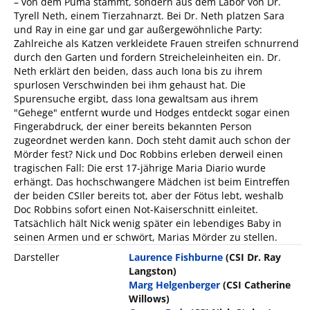
– von dem Puma stammt, sondern aus dem Labor von Dr.
Tyrell Neth, einem Tierzahnarzt. Bei Dr. Neth platzen Sara
und Ray in eine gar und gar außergewöhnliche Party:
Zahlreiche als Katzen verkleidete Frauen streifen schnurrend
durch den Garten und fordern Streicheleinheiten ein. Dr.
Neth erklärt den beiden, dass auch Iona bis zu ihrem
spurlosen Verschwinden bei ihm gehaust hat. Die
Spurensuche ergibt, dass Iona gewaltsam aus ihrem
"Gehege" entfernt wurde und Hodges entdeckt sogar einen
Fingerabdruck, der einer bereits bekannten Person
zugeordnet werden kann. Doch steht damit auch schon der
Mörder fest? Nick und Doc Robbins erleben derweil einen
tragischen Fall: Die erst 17-jährige Maria Diario wurde
erhängt. Das hochschwangere Mädchen ist beim Eintreffen
der beiden CSIler bereits tot, aber der Fötus lebt, weshalb
Doc Robbins sofort einen Not-Kaiserschnitt einleitet.
Tatsächlich hält Nick wenig später ein lebendiges Baby in
seinen Armen und er schwört, Marias Mörder zu stellen.
Darsteller
Laurence Fishburne
(CSI Dr. Ray
Langston)
Marg Helgenberger
(CSI Catherine
Willows)