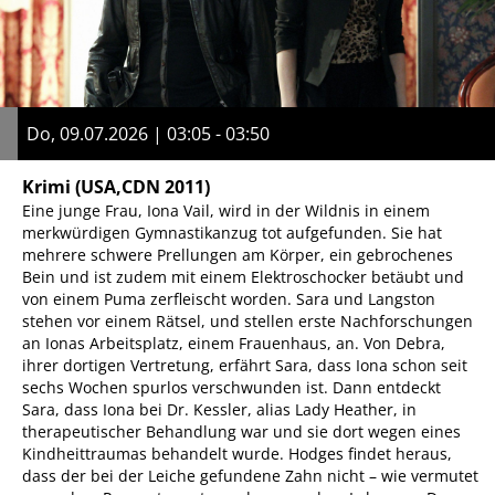
Do, 09.07.2026 | 03:05 - 03:50
Krimi
(USA,CDN 2011)
Eine junge Frau, Iona Vail, wird in der Wildnis in einem
merkwürdigen Gymnastikanzug tot aufgefunden. Sie hat
mehrere schwere Prellungen am Körper, ein gebrochenes
Bein und ist zudem mit einem Elektroschocker betäubt und
von einem Puma zerfleischt worden. Sara und Langston
stehen vor einem Rätsel, und stellen erste Nachforschungen
an Ionas Arbeitsplatz, einem Frauenhaus, an. Von Debra,
ihrer dortigen Vertretung, erfährt Sara, dass Iona schon seit
sechs Wochen spurlos verschwunden ist. Dann entdeckt
Sara, dass Iona bei Dr. Kessler, alias Lady Heather, in
therapeutischer Behandlung war und sie dort wegen eines
Kindheittraumas behandelt wurde. Hodges findet heraus,
dass der bei der Leiche gefundene Zahn nicht – wie vermutet