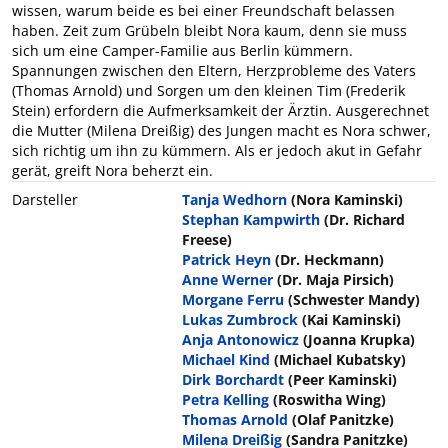
wissen, warum beide es bei einer Freundschaft belassen
haben. Zeit zum Grübeln bleibt Nora kaum, denn sie muss
sich um eine Camper-Familie aus Berlin kümmern.
Spannungen zwischen den Eltern, Herzprobleme des Vaters
(Thomas Arnold) und Sorgen um den kleinen Tim (Frederik
Stein) erfordern die Aufmerksamkeit der Ärztin. Ausgerechnet
die Mutter (Milena Dreißig) des Jungen macht es Nora schwer,
sich richtig um ihn zu kümmern. Als er jedoch akut in Gefahr
gerät, greift Nora beherzt ein.
Darsteller
Tanja Wedhorn
(Nora Kaminski)
Stephan Kampwirth
(Dr. Richard
Freese)
Patrick Heyn
(Dr. Heckmann)
Anne Werner
(Dr. Maja Pirsich)
Morgane Ferru
(Schwester Mandy)
Lukas Zumbrock
(Kai Kaminski)
Anja Antonowicz
(Joanna Krupka)
Michael Kind
(Michael Kubatsky)
Dirk Borchardt
(Peer Kaminski)
Petra Kelling
(Roswitha Wing)
Thomas Arnold
(Olaf Panitzke)
Milena Dreißig
(Sandra Panitzke)