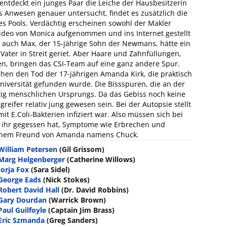
 entdeckt ein junges Paar die Leiche der Hausbesitzerin
Anwesen genauer untersucht, findet es zusätzlich die
des Pools. Verdächtig erscheinen sowohl der Makler
video von Monica aufgenommen und ins Internet gestellt
er auch Max, der 15-jährige Sohn der Newmans, hätte ein
Vater in Streit geriet. Aber Haare und Zahnfüllungen,
en, bringen das CSI-Team auf eine ganz andere Spur.
hen den Tod der 17-jährigen Amanda Kirk, die praktisch
niversität gefunden wurde. Die Bissspuren, die an der
ig menschlichen Ursprungs. Da das Gebiss noch keine
eifer relativ jung gewesen sein. Bei der Autopsie stellt
 E.Coli-Bakterien infiziert war. Also müssen sich bei
on ihr gegessen hat, Symptome wie Erbrechen und
i einem Freund von Amanda namens Chuck.
William Petersen
(Gil Grissom)
Marg Helgenberger
(Catherine Willows)
Jorja Fox
(Sara Sidel)
George Eads
(Nick Stokes)
Robert David Hall
(Dr. David Robbins)
Gary Dourdan
(Warrick Brown)
Paul Guilfoyle
(Captain Jim Brass)
Eric Szmanda
(Greg Sanders)