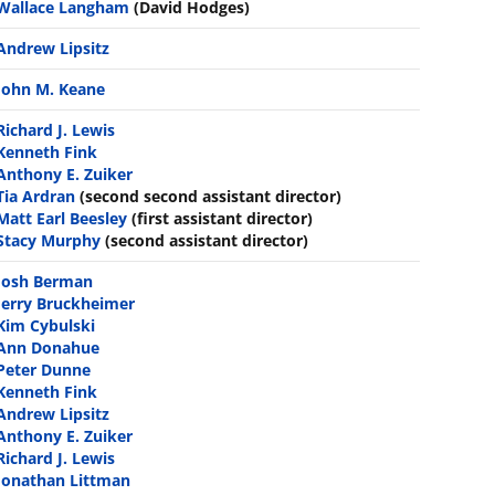
Wallace Langham
(David Hodges)
Andrew Lipsitz
John M. Keane
Richard J. Lewis
Kenneth Fink
Anthony E. Zuiker
Tia Ardran
(second second assistant director)
Matt Earl Beesley
(first assistant director)
Stacy Murphy
(second assistant director)
Josh Berman
Jerry Bruckheimer
Kim Cybulski
Ann Donahue
Peter Dunne
Kenneth Fink
Andrew Lipsitz
Anthony E. Zuiker
Richard J. Lewis
Jonathan Littman