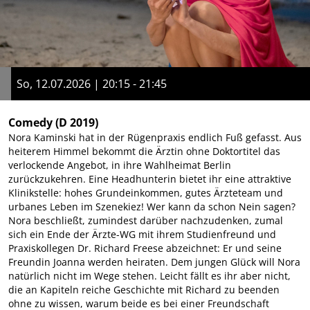
So, 12.07.2026 | 20:15 - 21:45
Comedy
(D 2019)
Nora Kaminski hat in der Rügenpraxis endlich Fuß gefasst. Aus
heiterem Himmel bekommt die Ärztin ohne Doktortitel das
verlockende Angebot, in ihre Wahlheimat Berlin
zurückzukehren. Eine Headhunterin bietet ihr eine attraktive
Klinikstelle: hohes Grundeinkommen, gutes Ärzteteam und
urbanes Leben im Szenekiez! Wer kann da schon Nein sagen?
Nora beschließt, zumindest darüber nachzudenken, zumal
sich ein Ende der Ärzte-WG mit ihrem Studienfreund und
Praxiskollegen Dr. Richard Freese abzeichnet: Er und seine
Freundin Joanna werden heiraten. Dem jungen Glück will Nora
natürlich nicht im Wege stehen. Leicht fällt es ihr aber nicht,
die an Kapiteln reiche Geschichte mit Richard zu beenden
ohne zu wissen, warum beide es bei einer Freundschaft