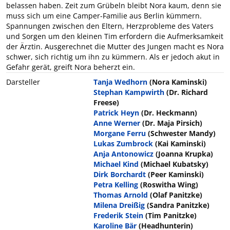
belassen haben. Zeit zum Grübeln bleibt Nora kaum, denn sie
muss sich um eine Camper-Familie aus Berlin kümmern.
Spannungen zwischen den Eltern, Herzprobleme des Vaters
und Sorgen um den kleinen Tim erfordern die Aufmerksamkeit
der Ärztin. Ausgerechnet die Mutter des Jungen macht es Nora
schwer, sich richtig um ihn zu kümmern. Als er jedoch akut in
Gefahr gerät, greift Nora beherzt ein.
Darsteller
Tanja Wedhorn
(Nora Kaminski)
Stephan Kampwirth
(Dr. Richard
Freese)
Patrick Heyn
(Dr. Heckmann)
Anne Werner
(Dr. Maja Pirsich)
Morgane Ferru
(Schwester Mandy)
Lukas Zumbrock
(Kai Kaminski)
Anja Antonowicz
(Joanna Krupka)
Michael Kind
(Michael Kubatsky)
Dirk Borchardt
(Peer Kaminski)
Petra Kelling
(Roswitha Wing)
Thomas Arnold
(Olaf Panitzke)
Milena Dreißig
(Sandra Panitzke)
Frederik Stein
(Tim Panitzke)
Karoline Bär
(Headhunterin)