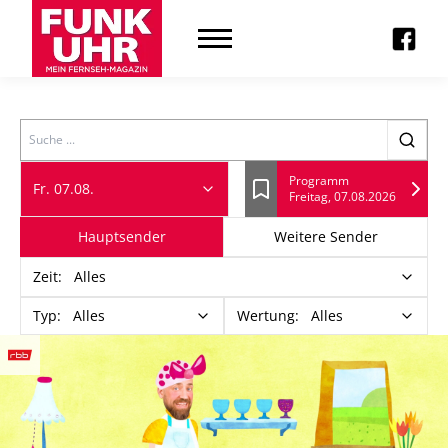
Search
Programm
Fr. 07.08.
Freitag, 07.08.2026
Lesezeichen
Hauptsender
Weitere Sender
Zeit
:
Alles
Typ
:
Alles
Wertung
:
Alles