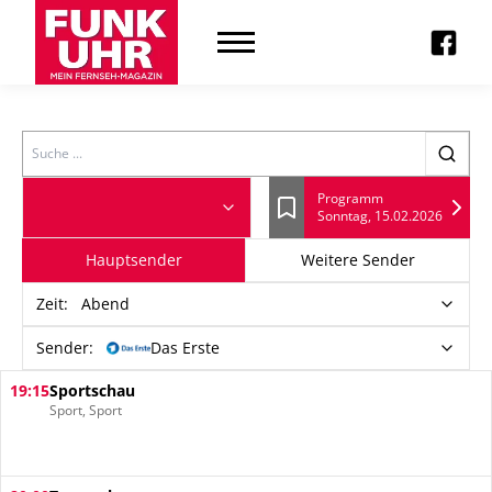
Search
Programm
Sonntag, 15.02.2026
Lesezeichen
Hauptsender
Weitere Sender
Zeit
:
Abend
Sender:
Das Erste
19:15
Sportschau
Sport, Sport