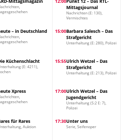
ARD-Mittagsmagazin
12:00
Punkt 12 – Das RTL-
achrichten,
Mittagsjournal
Tagesgeschehen
Nachrichten (E: 130),
Vermischtes
heute – in Deutschland
15:00
Barbara Salesch – Das
achrichten,
Strafgericht
Tagesgeschehen
Unterhaltung (E: 280), Polizei
Die Küchenschlacht
15:55
Ulrich Wetzel – Das
nterhaltung (E: 4211),
Strafgericht
Kochen
Unterhaltung (E: 213), Polizei
heute Xpress
17:00
Ulrich Wetzel – Das
achrichten,
Jugendgericht
Tagesgeschehen
Unterhaltung (S:2 E: 7),
Polizei
Bares für Rares
17:30
Unter uns
nterhaltung, Auktion
Serie, Seifenoper