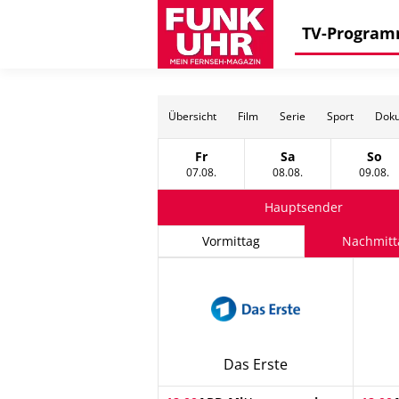
TV-Progra
Übersicht
Film
Serie
Sport
Doku
Fr
Sa
So
Freitag, 07 August
Samstag, 08 Augus
Sonn
07.08.
08.08.
09.08.
Hauptsender
Vormittag
Nachmitt
Das Erste