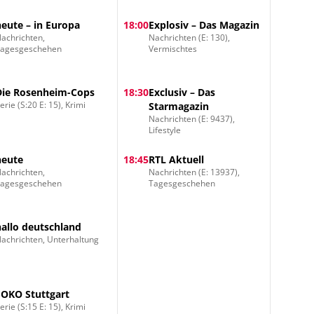
heute – in Europa
18:00
Explosiv – Das Magazin
achrichten,
Nachrichten (E: 130),
Tagesgeschehen
Vermischtes
Die Rosenheim-Cops
18:30
Exclusiv – Das
erie (S:20 E: 15), Krimi
Starmagazin
Nachrichten (E: 9437),
Lifestyle
heute
18:45
RTL Aktuell
achrichten,
Nachrichten (E: 13937),
Tagesgeschehen
Tagesgeschehen
hallo deutschland
achrichten, Unterhaltung
SOKO Stuttgart
erie (S:15 E: 15), Krimi