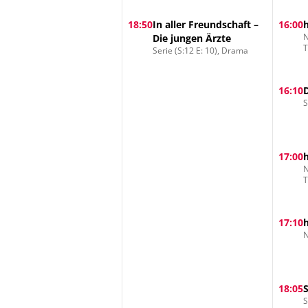
18:50
In aller Freundschaft –
16:00
N
Die jungen Ärzte
Serie (S:12 E: 10), Drama
16:10
S
17:00
N
17:10
N
18:05
S