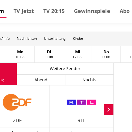
mm
TV Jetzt
TV 20:15
Gewinnspiele
Abo
 / Info
Nachrichten
Unterhaltung
Kinder
Mo
Di
Mi
Do
t
tag, 09 August
Montag, 10 August
Dienstag, 11 August
Mittwoch, 12 August
Donnerstag, 
10.08.
11.08.
12.08.
13.08.
1
Weitere Sender
ag
Abend
Nachts
ZDF
RTL