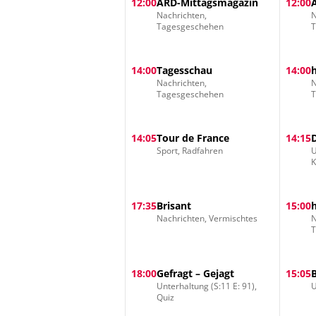
12:00
ARD-Mittagsmagazin
12:00
Nachrichten,
N
Tagesgeschehen
14:00
Tagesschau
14:00
Nachrichten,
N
Tagesgeschehen
14:05
Tour de France
14:15
Sport, Radfahren
U
17:35
Brisant
15:00
Nachrichten, Vermischtes
N
18:00
Gefragt – Gejagt
15:05
Unterhaltung (S:11 E: 91),
U
Quiz