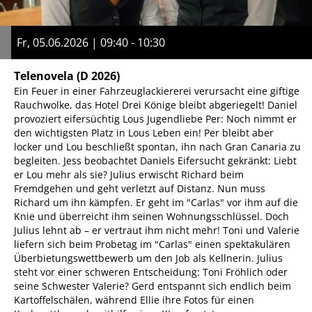
Fr, 05.06.2026 | 09:40 - 10:30
Telenovela
(D 2026)
Ein Feuer in einer Fahrzeuglackiererei verursacht eine giftige
Rauchwolke, das Hotel Drei Könige bleibt abgeriegelt! Daniel
provoziert eifersüchtig Lous Jugendliebe Per: Noch nimmt er
den wichtigsten Platz in Lous Leben ein! Per bleibt aber
locker und Lou beschließt spontan, ihn nach Gran Canaria zu
begleiten. Jess beobachtet Daniels Eifersucht gekränkt: Liebt
er Lou mehr als sie? Julius erwischt Richard beim
Fremdgehen und geht verletzt auf Distanz. Nun muss
Richard um ihn kämpfen. Er geht im "Carlas" vor ihm auf die
Knie und überreicht ihm seinen Wohnungsschlüssel. Doch
Julius lehnt ab – er vertraut ihm nicht mehr! Toni und Valerie
liefern sich beim Probetag im "Carlas" einen spektakulären
Überbietungswettbewerb um den Job als Kellnerin. Julius
steht vor einer schweren Entscheidung: Toni Fröhlich oder
seine Schwester Valerie? Gerd entspannt sich endlich beim
Kartoffelschälen, während Ellie ihre Fotos für einen