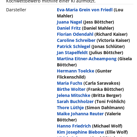
Kochwettbewerb mithilfe einer KI aufmotzt.
Darsteller
Eva-Maria Grein von Friedl
(Lou
Mahler)
Juana Nagel
(Jess Böttcher)
Daniel Fritz
(Daniel Mahler)
Florian Odendahl
(Richard Kaiser)
Caroline Schreiber
(Victoria Kaiser)
Patrick Schlegel
(Jonas Schlüter)
Jan Stapelfeldt
(Julius Böttcher)
Martina Eitner-Acheampong
(Gisela
Böttcher)
Hermann Toelcke
(Gunter
Flickenschild)
Maria Fuchs
(Carla Saravakos)
Birthe Wolter
(Franka Böttcher)
Jelena Mitschke
(Britta Berger)
Sarah Buchholzer
(Toni Fröhlich)
Thore Lüthje
(Simon Dahlmann)
Maike Johanna Reuter
(Valerie
Böttcher)
Hanno Friedrich
(Michael Wolf)
Kim Josephine Biebow
(Ellie Wolf)