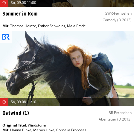
So, 09.08 11:00
Sommer in Rom
SWR-Fernsehen
Comedy
(D 2013)
Mit
:
Thomas Heinze
,
Esther Schweins
,
Mala Emde
So, 09.08 11:10
Ostwind (1)
BR Fernsehen
Abenteuer
(D 2013)
Original Titel:
Windstorm
Mit
:
Hanna Binke
,
Marvin Linke
,
Cornelia Froboess