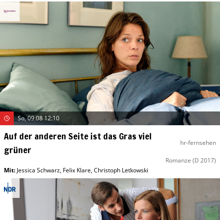
So, 09.08 12:10
Auf der anderen Seite ist das Gras viel
hr-fernsehen
grüner
Romanze
(D 2017)
Mit
:
Jessica Schwarz
,
Felix Klare
,
Christoph Letkowski