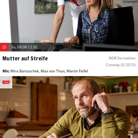
So, 09.08 12:30
Mutter auf Streife
NDR Fernsehen
Comedy
(D 2015)
Mit
:
Mira Bartuschek
,
Max von Thun
,
Martin Feifel