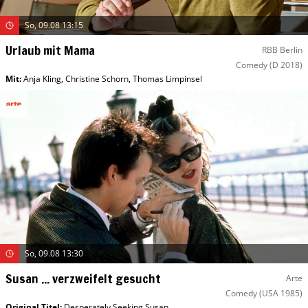
So, 09.08 13:15
Urlaub mit Mama
RBB Berlin
Comedy
(D 2018)
Mit
:
Anja Kling
,
Christine Schorn
,
Thomas Limpinsel
So, 09.08 13:30
Susan ... verzweifelt gesucht
Arte
Comedy
(USA 1985)
Original Titel:
Desperately Seeking Susan