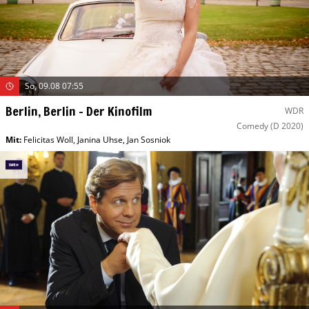
So, 09.08 07:55
Berlin, Berlin – Der Kinofilm
WDR
Comedy
(D 2020)
Mit
:
Felicitas Woll
,
Janina Uhse
,
Jan Sosniok