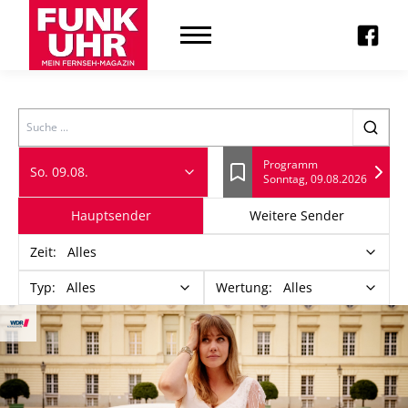
Search
Programm
So. 09.08.
Sonntag, 09.08.2026
Lesezeichen
Hauptsender
Weitere Sender
Zeit
:
Alles
Typ
:
Alles
Wertung
:
Alles