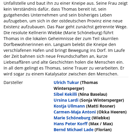
Unfallstelle und baut ihn zu einer Kneipe aus. Seine Frau zeigt
kein Verständnis dafür, dass Thomas bereit ist, sein
gutgehendes Unternehmen und sein bisheriges Leben
aufzugeben, um sich in der ostdeutschen Provinz eine neue
Existenz aufzubauen. Das Paar geht zunächst getrennte Wege.
Die resolute Kellnerin Wiebke (Marie Schöneburg) führt
Thomas in die lokalen Geheimnisse der zum Teil skurrilen
Dorfbewohnerinnen ein. Langsam belebt die Kneipe den
verschlafenen Hafen und bringt Bewegung ins Dorf. Im Laufe
der Zeit bahnen sich neue Freundschaften an, kurze
Liebesaffären und alte Geschichten holen die Menschen ein.
In all dem gelingt es Thomas, seine Trauer zu verarbeiten. Er
wird sogar zu einem Katalysator zwischen den Menschen.
Darsteller
Ulrich Tukur
(Thomas
Wintersperger)
Sibel Kekilli
(Nina Baselau)
Ursina Lardi
(Sonja Wintersperger)
Kostja Ullmann
(Matti Rosner)
Carmen-Maja Antoni
(Okka Heeren)
Marie Schöneburg
(Wiebke)
Hans Peter Korff
(Max / Max)
Bernd Michael Lade
(Florian)