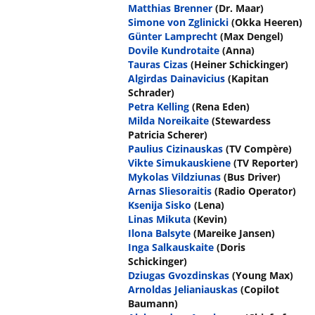
Matthias Brenner
(Dr. Maar)
Simone von Zglinicki
(Okka Heeren)
Günter Lamprecht
(Max Dengel)
Dovile Kundrotaite
(Anna)
Tauras Cizas
(Heiner Schickinger)
Algirdas Dainavicius
(Kapitan
Schrader)
Petra Kelling
(Rena Eden)
Milda Noreikaite
(Stewardess
Patricia Scherer)
Paulius Cizinauskas
(TV Compère)
Vikte Simukauskiene
(TV Reporter)
Mykolas Vildziunas
(Bus Driver)
Arnas Sliesoraitis
(Radio Operator)
Ksenija Sisko
(Lena)
Linas Mikuta
(Kevin)
Ilona Balsyte
(Mareike Jansen)
Inga Salkauskaite
(Doris
Schickinger)
Dziugas Gvozdinskas
(Young Max)
Arnoldas Jelianiauskas
(Copilot
Baumann)