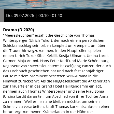
Do, 09.07.2026 | 00:10 - 01:40
Drama
(D 2020)
"Meeresleuchten" erzählt die Geschichte von Thomas
Wintersperger (Ulrich Tukur), der nach einem persönlichen
Schicksalsschlag sein Leben komplett umkrempelt, um über
die Trauer hinwegzukommen. In den Hauptrollen spielen
neben Ulrich Tukur Sibel Kekilli, Kostja Ullmann, Ursina Lardi,
Carmen Maja Antoni, Hans-Peter Korff und Marie Schöneburg.
Regisseur von "Meeresleuchten" ist Wolfgang Panzer, der auch
das Drehbuch geschrieben hat und nach fast zehnjähriger
Pause mit dem prominent besetzten WDR-Drama in die
Filmwelt zurückkehrt. Als die Fluggesellschaft die Angehörigen
zur Trauerfeier in das Grand Hotel Heiligendamm einlädt,
nehmen auch Thomas Wintersperger und seine Frau Sonja
(Ursina Lardi) daran teil, um Abschied von ihrer Tochter Anna
zu nehmen. Weil er ihr nahe bleiben möchte, um seinen
Schmerz zu verarbeiten, kauft Thomas kurzentschlossen einen
heruntergekommenen Krämerladen in der Nähe der