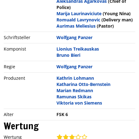
Aleksandras Agarkovas
(Chief of
Police)
Marija Laurinaviciute
(Young Nina)
Romuald Lavrynovic
(Delivery man)
Aurimas Meliesius
(Pastor)
Schriftsteller
Wolfgang Panzer
Komponist
Lionius Treikauskas
Bruno Bieri
Regie
Wolfgang Panzer
Produzent
Kathrin Lohmann
Katharina Otto-Bernstein
Marian Redmann
Ramunas Skikas
Viktoria von Siemens
Alter
FSK 6
Wertung
Wertung