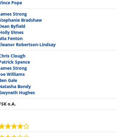
Vince Pope
James Strong
Stephanie Bradshaw
Dean Byfield
Holly Elmes
Mia Fenton
Eleanor Robertson-Lindsay
Chris Clough
Patrick Spence
James Strong
Joe Williams
Ben Gale
Natasha Bondy
Gwyneth Hughes
FSK o.A.