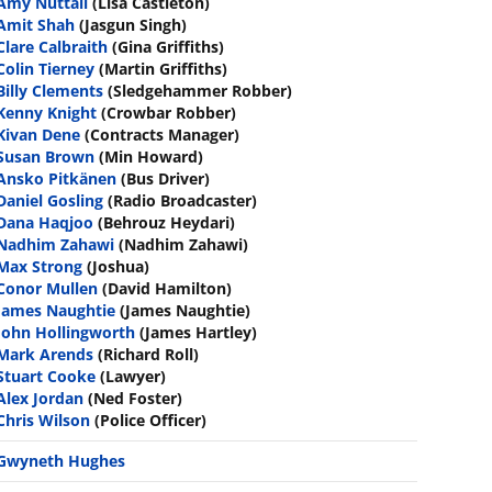
Amy Nuttall
(Lisa Castleton)
Amit Shah
(Jasgun Singh)
Clare Calbraith
(Gina Griffiths)
Colin Tierney
(Martin Griffiths)
Billy Clements
(Sledgehammer Robber)
Kenny Knight
(Crowbar Robber)
Kivan Dene
(Contracts Manager)
Susan Brown
(Min Howard)
Ansko Pitkänen
(Bus Driver)
Daniel Gosling
(Radio Broadcaster)
Dana Haqjoo
(Behrouz Heydari)
Nadhim Zahawi
(Nadhim Zahawi)
Max Strong
(Joshua)
Conor Mullen
(David Hamilton)
James Naughtie
(James Naughtie)
John Hollingworth
(James Hartley)
Mark Arends
(Richard Roll)
Stuart Cooke
(Lawyer)
Alex Jordan
(Ned Foster)
Chris Wilson
(Police Officer)
Gwyneth Hughes