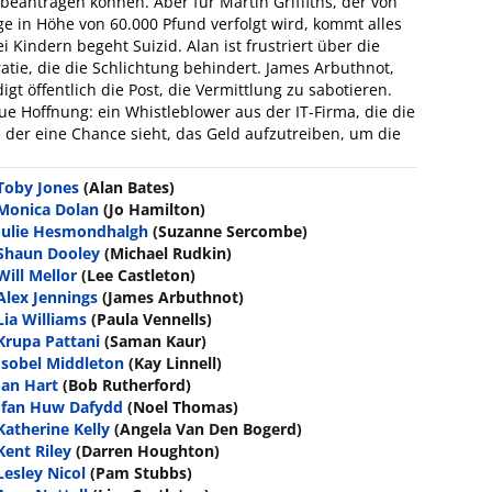
eantragen können. Aber für Martin Griffiths, der von
e in Höhe von 60.000 Pfund verfolgt wird, kommt alles
i Kindern begeht Suizid. Alan ist frustriert über die
atie, die die Schlichtung behindert. James Arbuthnot,
t öffentlich die Post, die Vermittlung zu sabotieren.
 Hoffnung: ein Whistleblower aus der IT-Firma, die die
, der eine Chance sieht, das Geld aufzutreiben, um die
Toby Jones
(Alan Bates)
Monica Dolan
(Jo Hamilton)
Julie Hesmondhalgh
(Suzanne Sercombe)
Shaun Dooley
(Michael Rudkin)
Will Mellor
(Lee Castleton)
Alex Jennings
(James Arbuthnot)
Lia Williams
(Paula Vennells)
Krupa Pattani
(Saman Kaur)
Isobel Middleton
(Kay Linnell)
Ian Hart
(Bob Rutherford)
Ifan Huw Dafydd
(Noel Thomas)
Katherine Kelly
(Angela Van Den Bogerd)
Kent Riley
(Darren Houghton)
Lesley Nicol
(Pam Stubbs)